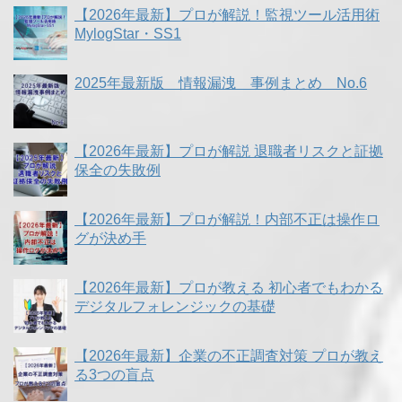
【2026年最新】プロが解説！監視ツール活用術
MylogStar・SS1
2025年最新版 情報漏洩 事例まとめ No.6
【2026年最新】プロが解説 退職者リスクと証拠
保全の失敗例
【2026年最新】プロが解説！内部不正は操作ロ
グが決め手
【2026年最新】プロが教える 初心者でもわかる
デジタルフォレンジックの基礎
【2026年最新】企業の不正調査対策 プロが教え
る3つの盲点