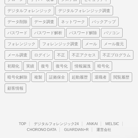
デジタルフォレンジック
デジタルフォレンジック調査
データ削除
データ調査
ネットワーク
バックアップ
パスワード
パスワード解析
パスワード解除
パソコン
フォレンジック
フォレンジック調査
メール
メール復元
メール調査
ログイン
不正
不正アクセス
不正プログラム
初期化
実績
復号
復号化
情報漏洩
暗号化
暗号化解除
複製
証拠保全
起動履歴
退職者
閲覧履歴
顧客情報
TOP
デジタルフォレンジック24
ANKAI
MELSIC
CHORONO DATA
GUARDIAN+R
運営会社