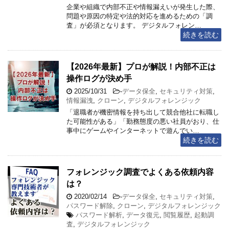
企業や組織で内部不正や情報漏えいが発生した際、
問題や原因の特定や法的対応を進めるための「調
査」が必須となります。 デジタルフォレン…
続きを読む
【2026年最新】プロが解説！内部不正は
操作ログが決め手
2025/10/31
-
データ保全
,
セキュリティ対策
,
情報漏洩
,
クローン
,
デジタルフォレンジック
「退職者が機密情報を持ち出して競合他社に転職し
た可能性がある」「勤務態度の悪い社員がおり、仕
事中にゲームやインターネットで遊んでい…
続きを読む
フォレンジック調査でよくある依頼内容
は？
2020/02/14
-
データ保全
,
セキュリティ対策
,
パスワード解除
,
クローン
,
デジタルフォレンジック
パスワード解析
,
データ復元
,
閲覧履歴
,
起動調
査
,
デジタルフォレンジック