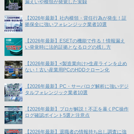
漏えいや横領が発覚した実録
【2026年最新】社内横領・背任行為が発生！証
拠保全に強いフォレンジック業者10選
【2026年最新】ESETの機能で作る！情報漏え
い発覚時に法的証拠となるログの残し方
【2026年最新】<製造業向け>生産ラインを止め
ない！古い産業用PCのHDDクローン化
【2026年最新】PC・サーバログ解析に強いデジ
タルフォレンジック業者10選
【2026年最新】プロが解説！不正を暴くPC操作
ログ確認ポイント5選と注意点
【2026年最新】退職者の情報持ち出し調査に強