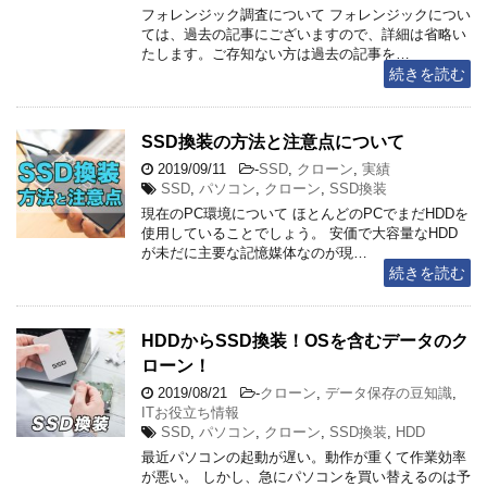
フォレンジック調査について フォレンジックについ
ては、過去の記事にございますので、詳細は省略い
たします。ご存知ない方は過去の記事を…
続きを読む
SSD換装の方法と注意点について
2019/09/11
-
SSD
,
クローン
,
実績
SSD
,
パソコン
,
クローン
,
SSD換装
現在のPC環境について ほとんどのPCでまだHDDを
使用していることでしょう。 安価で大容量なHDD
が未だに主要な記憶媒体なのが現…
続きを読む
HDDからSSD換装！OSを含むデータのク
ローン！
2019/08/21
-
クローン
,
データ保存の豆知識
,
ITお役立ち情報
SSD
,
パソコン
,
クローン
,
SSD換装
,
HDD
最近パソコンの起動が遅い。動作が重くて作業効率
が悪い。 しかし、急にパソコンを買い替えるのは予