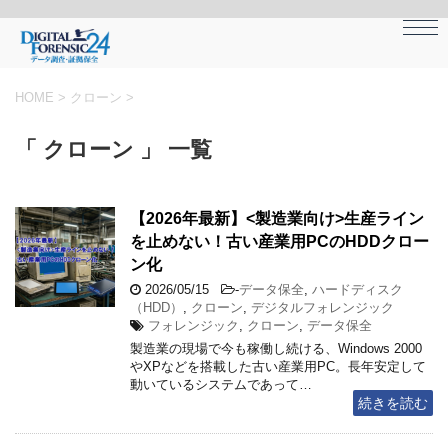
HOME
>
クローン
>
「 クローン 」 一覧
【2026年最新】<製造業向け>生産ライン
を止めない！古い産業用PCのHDDクロー
ン化
2026/05/15
-
データ保全
,
ハードディスク
（HDD）
,
クローン
,
デジタルフォレンジック
フォレンジック
,
クローン
,
データ保全
製造業の現場で今も稼働し続ける、Windows 2000
やXPなどを搭載した古い産業用PC。長年安定して
動いているシステムであって…
続きを読む