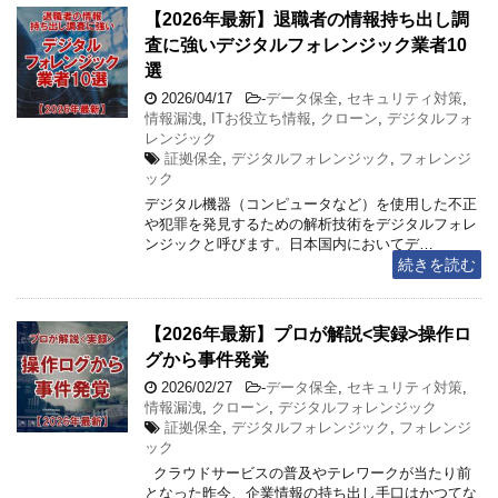
【2026年最新】退職者の情報持ち出し調
査に強いデジタルフォレンジック業者10
選
2026/04/17
-
データ保全
,
セキュリティ対策
,
情報漏洩
,
ITお役立ち情報
,
クローン
,
デジタルフォ
レンジック
証拠保全
,
デジタルフォレンジック
,
フォレンジ
ック
デジタル機器（コンピュータなど）を使用した不正
や犯罪を発見するための解析技術をデジタルフォレ
ンジックと呼びます。日本国内においてデ…
続きを読む
【2026年最新】プロが解説<実録>操作ロ
グから事件発覚
2026/02/27
-
データ保全
,
セキュリティ対策
,
情報漏洩
,
クローン
,
デジタルフォレンジック
証拠保全
,
デジタルフォレンジック
,
フォレンジ
ック
クラウドサービスの普及やテレワークが当たり前
となった昨今、企業情報の持ち出し手口はかつてな