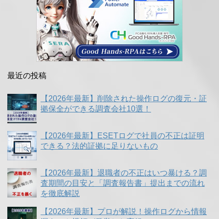
最近の投稿
【2026年最新】削除された操作ログの復元・証
拠保全ができる調査会社10選！
【2026年最新】ESETログで社員の不正は証明
できる？法的証拠に足りないもの
【2026年最新】退職者の不正はいつ暴ける？調
査期間の目安と「調査報告書」提出までの流れ
を徹底解説
【2026年最新】プロが解説！操作ログから情報