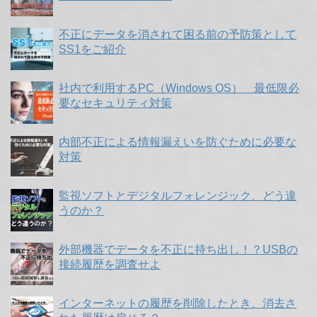
不正にデータを消されて困る前の予防策として
SS1をご紹介
社内で利用するPC（Windows OS） 最低限必
要なセキュリティ対策
内部不正による情報漏えいを防ぐために必要な
対策
監視ソフトとデジタルフォレンジック、どう違
うのか？
外部機器でデータを不正に持ち出し！？USBの
接続履歴を調査せよ
インターネットの履歴を削除したとき、消去さ