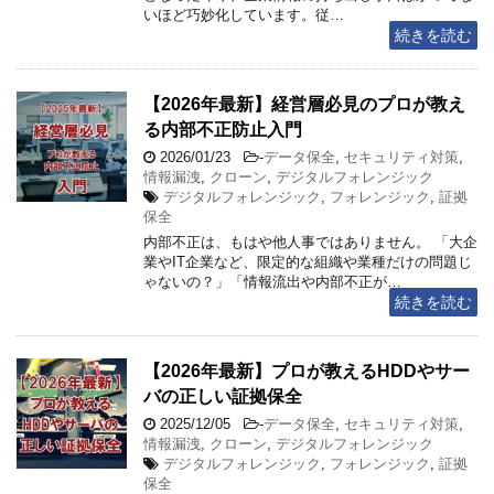
いほど巧妙化しています。従…
続きを読む
【2026年最新】経営層必見のプロが教え
る内部不正防止入門
2026/01/23
-
データ保全
,
セキュリティ対策
,
情報漏洩
,
クローン
,
デジタルフォレンジック
デジタルフォレンジック
,
フォレンジック
,
証拠
保全
内部不正は、もはや他人事ではありません。 「大企
業やIT企業など、限定的な組織や業種だけの問題じ
ゃないの？」「情報流出や内部不正が…
続きを読む
【2026年最新】プロが教えるHDDやサー
バの正しい証拠保全
2025/12/05
-
データ保全
,
セキュリティ対策
,
情報漏洩
,
クローン
,
デジタルフォレンジック
デジタルフォレンジック
,
フォレンジック
,
証拠
保全