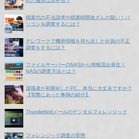
れた履歴は戻せる？
残業代の不当請求や残業時間改ざんの疑い！パ
ソコンを調査するには？
テレワークで機密情報を持ち出した社員の不正
調査をするには？
ファイルサーバーのNASから情報流出発生！
NASの調査方法とは？
退職者が初期化したPC、本当に大丈夫ですか？
【実際にあった事例の紹介】
Thunderbirdメールのデジタルフォレンジック
フォレンジック調査の実態