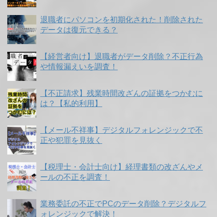
退職者にパソコンを初期化された！削除された
データは復元できる？
【経営者向け】退職者がデータ削除？不正行為
や情報漏えいを調査！
【不正請求】残業時間改ざんの証拠をつかむに
は？【私的利用】
【メール不祥事】デジタルフォレンジックで不
正や犯罪を見抜く
【税理士・会計士向け】経理書類の改ざんやメ
ールの不正を調査！
業務委託の不正でPCのデータ削除？デジタルフ
ォレンジックで解決！