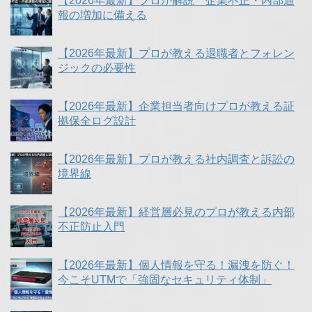
【2026年最新】プロが解説 企業不正・内部通
報の増加に備える
【2026年最新】プロが教える退職者とフォレン
ジックの必要性
【2026年最新】企業担当者向けプロが教える証
拠保全ログ設計
【2026年最新】プロが教える社内調査と訴訟の
境界線
【2026年最新】経営層必見のプロが教える内部
不正防止入門
【2026年最新】個人情報を守る！漏洩を防ぐ！
今こそUTMで「強固なセキュリティ体制」