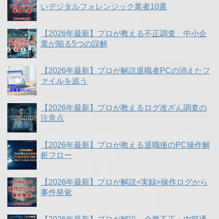
いデジタルフォレンジック業者10選
【2026年最新】プロが教える不正調査 中小企
業が陥る5つの誤解
【2026年最新】プロが解説退職者PCの消えたフ
ァイルを追う
【2026年最新】プロが教えるログ改ざん調査の
注意点
【2026年最新】プロが教える退職後のPC操作解
析フロー
【2026年最新】プロが解説<実録>操作ログから
事件発覚