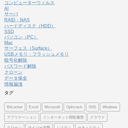
コンピューターウィルス
AI
サーバ
RAID・NAS
ハードディスク（HDD）
SSD
パソコン（PC）
Mac
サーフェス（Surface）
USBメモリ・フラッシュメモリ
暗号化解除
パスワード解除
クローン
データ保全
情報漏洩
タグ
BitLocker
Excel
Microsoft
Ophcrack
SNS
Windows
アプリケーション
インターネット閲覧履歴
クラウド
クローン
サイバー攻撃
システム
セキュリティ