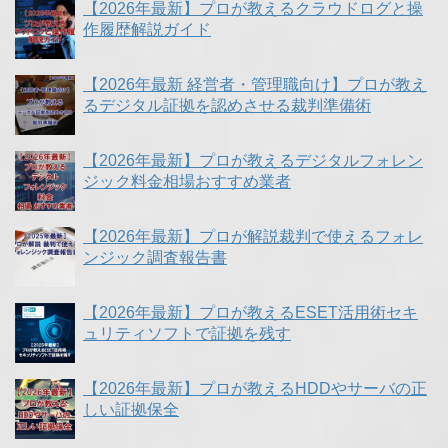
【2026年最新】プロが教えるクラウドログと操
作履歴解説ガイド
【2026年最新 経営者・管理職向け】プロが教え
るデジタル証拠を認めさせる裁判準備術
【2026年最新】プロが教えるデジタルフォレン
ジック料金相場おすすめ業者
【2026年最新】プロが解説裁判で使えるフォレ
ンジック調査報告書
【2026年最新】プロが教えるESET活用術セキ
ュリティソフトで証拠を残す
【2026年最新】プロが教えるHDDやサーバの正
しい証拠保全