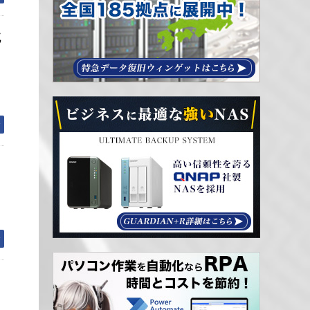
流
む
む