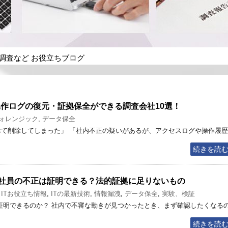
歴調査など お役立ちブログ
操作ログの復元・証拠保全ができる調査会社10選！
ォレンジック
,
データ保全
べて削除してしまった」 「社内不正の疑いがあるが、アクセスログや操作履歴
続きを読
グで社員の不正は証明できる？法的証拠に足りないもの
,
ITお役立ち情報
,
ITの最新技術
,
情報漏洩
,
データ保全
,
実験、検証
を証明できるのか？ 社内で不審な動きが見つかったとき、まず確認したくなる
続きを読