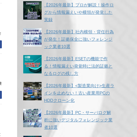
【2026年最新】プロが解説！操作ロ
グから情報漏えいや横領が発覚した
実録
【2026年最新】社内横領・背任行為
企
が発生！証拠保全に強いフォレンジ
む
ック業者10選
【2026年最新】ESETの機能で作
る！情報漏えい発覚時に法的証拠と
なるログの残し方
撃
【2026年最新】<製造業向け>生産ラ
インを止めない！古い産業用PCの
む
HDDクローン化
【2026年最新】PC・サーバログ解
析に強いデジタルフォレンジック業
者10選
と