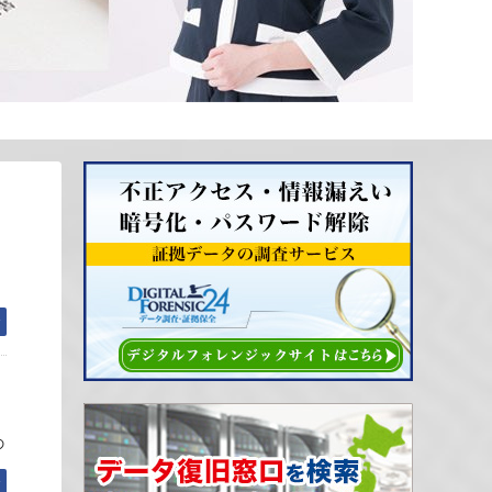
む
の
む