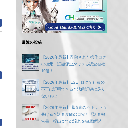
む
最近の投稿
情
【2026年最新】削除された操作ログ
の復元・証拠保全ができる調査会社
10選！
む
【2026年最新】ESETログで社員の
不正は証明できる？法的証拠に足り
ないもの
【2026年最新】退職者の不正はいつ
暴ける？調査期間の目安と「調査報
告書」提出までの流れを徹底解説
む