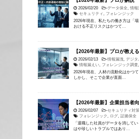
【2026年最新】プロが解
2026/02/20
-
データ保全
,
情報
セキュリティ
,
フォレンジック
2026年現在、私たちの働き方は
おける不正リスクはかつて…
【2026年最新】プロが教え
2026/02/13
-
情報漏洩
,
デジタ
情報漏えい
,
フォレンジック調査
2026年現在、人材の流動化はか
しかし、そこで企業が直面…
【2026年最新】企業担当者
2026/02/07
-
セキュリティ対
フォレンジック
,
ログ
,
証拠保全
「退職した社員がデータを消してい
はや珍しいトラブルではあり…