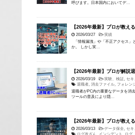
呼びます。日本国内においてデ…
【2026年最新】プロが教え
2026/03/27
-
実績
「情報漏洩」や「不正アクセス」と
か。 しかし実…
【2026年最新】プロが解説
2026/03/19
-
実験、検証
,
セキ
退職者
,
消去ファイル
,
フォレン
退職者がPC内の重要なデータを消去
ツールの普及により隠…
【2026年最新】プロが教え
2026/03/13
-
データ保全
,
セキ
ログ改ざん
,
インシデント
,
ログ
,