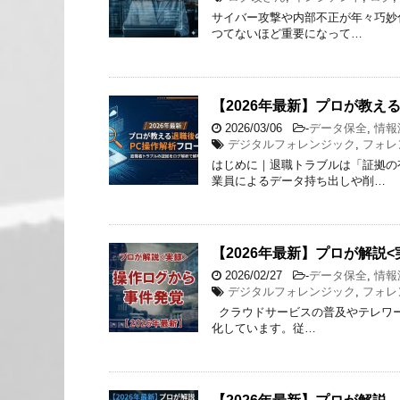
サイバー攻撃や内部不正が年々巧妙
つてないほど重要になって…
【2026年最新】プロが教え
2026/03/06
-
データ保全
,
情報
デジタルフォレンジック
,
フォレ
はじめに｜退職トラブルは「証拠の
業員によるデータ持ち出しや削…
【2026年最新】プロが解説
2026/02/27
-
データ保全
,
情報
デジタルフォレンジック
,
フォレ
クラウドサービスの普及やテレワー
化しています。従…