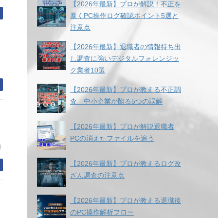
【2026年最新】プロが解説！不正を
む
暴くPC操作ログ確認ポイント5選と
注意点
【2026年最新】退職者の情報持ち出
し調査に強いデジタルフォレンジッ
う
ク業者10選
む
【2026年最新】プロが教える不正調
査 中小企業が陥る5つの誤解
【2026年最新】プロが解説退職者
PCの消えたファイルを追う
I
【2026年最新】プロが教えるログ改
む
ざん調査の注意点
【2026年最新】プロが教える退職後
のPC操作解析フロー