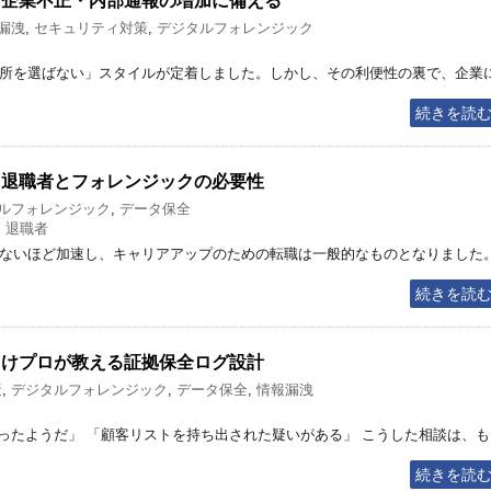
説 企業不正・内部通報の増加に備える
漏洩
,
セキュリティ対策
,
デジタルフォレンジック
「場所を選ばない」スタイルが定着しました。しかし、その利便性の裏で、企業
続きを読
る退職者とフォレンジックの必要性
ルフォレンジック
,
データ保全
,
退職者
つてないほど加速し、キャリアアップのための転職は一般的なものとなりました
続きを読
向けプロが教える証拠保全ログ設計
策
,
デジタルフォレンジック
,
データ保全
,
情報漏洩
ったようだ」 「顧客リストを持ち出された疑いがある」 こうした相談は、も
続きを読