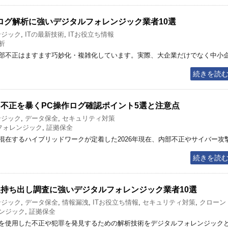
バログ解析に強いデジタルフォレンジック業者10選
ンジック
,
ITの最新技術
,
ITお役立ち情報
析
部不正はますます巧妙化・複雑化しています。実際、大企業だけでなく中小
続きを読
！不正を暴くPC操作ログ確認ポイント5選と注意点
ンジック
,
データ保全
,
セキュリティ対策
フォレンジック
,
証拠保全
混在するハイブリッドワークが定着した2026年現在、内部不正やサイバー攻
続きを読
報持ち出し調査に強いデジタルフォレンジック業者10選
ンジック
,
データ保全
,
情報漏洩
,
ITお役立ち情報
,
セキュリティ対策
,
クローン
ンジック
,
証拠保全
を使用した不正や犯罪を発見するための解析技術をデジタルフォレンジック