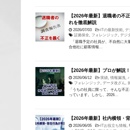
【2026年最新】退職者の
れを徹底解説
2026/07/03
-
ITの最新技術
,
デ
証拠保全
,
フォレンジック
,
デジ
「退職予定の社員が、不自然に大量
合他社に顧客情報…
【2026年最新】プロが解
2026/06/12
-
実績
,
情報漏洩
,
フォレンジック
,
データ改ざん
,
「うちの社員に限って、そんな不正
っています。しかし、2026…
【2026年最新】社内横領・
2026/06/05
-
ITお役立ち情報
,