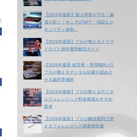
【2026年最新】個人情報を守る！漏
に
洩を防ぐ！今こそUTMで「強固なセ
キュリティ体制」
む
【2026年最新】プロが教えるクラウ
ドログと操作履歴解説ガイド
【2026年最新 経営者・管理職向け】
。
プロが教えるデジタル証拠を認めさ
せる裁判準備術
む
【2026年最新】プロが教えるデジタ
ルフォレンジック料金相場おすすめ
業者
【2026年最新】プロが解説裁判で使
えるフォレンジック調査報告書
む