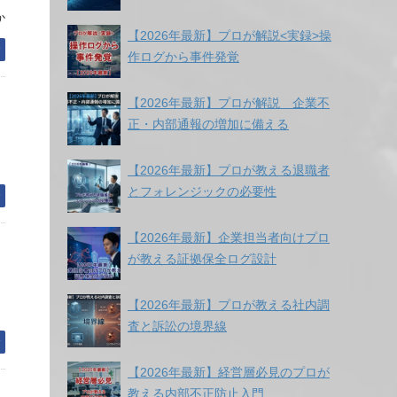
か
【2026年最新】プロが解説<実録>操
む
作ログから事件発覚
【2026年最新】プロが解説 企業不
正・内部通報の増加に備える
【2026年最新】プロが教える退職者
とフォレンジックの必要性
む
【2026年最新】企業担当者向けプロ
が教える証拠保全ログ設計
【2026年最新】プロが教える社内調
査と訴訟の境界線
む
【2026年最新】経営層必見のプロが
教える内部不正防止入門