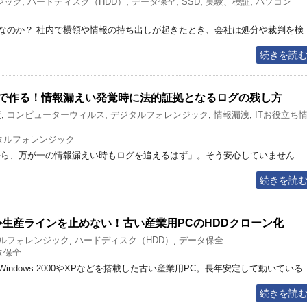
ジック
,
ハードディスク（HDD）
,
データ保全
,
SSD
,
実験、検証
,
パソコン
なのか？ 社内で横領や情報の持ち出しが起きたとき、会社は処分や裁判を検
続きを読
機能で作る！情報漏えい発覚時に法的証拠となるログの残し方
策
,
コンピューターウィルス
,
デジタルフォレンジック
,
情報漏洩
,
ITお役立ち
タルフォレンジック
から、万が一の情報漏えい時もログを追えるはず」。そう安心していません
続きを読
け>生産ラインを止めない！古い産業用PCのHDDクローン化
ルフォレンジック
,
ハードディスク（HDD）
,
データ保全
タ保全
ndows 2000やXPなどを搭載した古い産業用PC。長年安定して動いている
続きを読