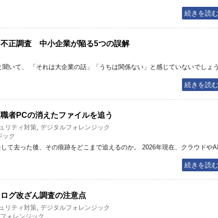
続きを読
る不正調査 中小企業が陥る5つの誤解
聞いて、 「それは大企業の話」「うちは関係ない」と感じていないでしょ
続きを読
退職者PCの消えたファイルを追う
ュリティ対策
,
デジタルフォレンジック
ジック
して去った後、その痕跡をどこまで追えるのか。 2026年現在、クラウドやA
続きを読
るログ改ざん調査の注意点
ュリティ対策
,
デジタルフォレンジック
フォレンジック