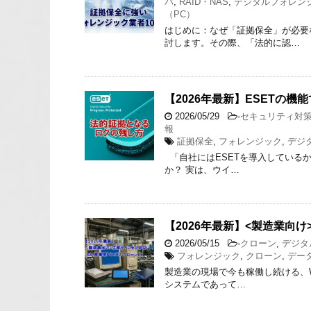
バ
,
RAID・NAS
,
デジタルフォレン
（PC）
はじめに：なぜ「証拠保全」が必要
討します。その際、「法的に認…
【2026年最新】ESETの
2026/05/29
-
セキュリティ対
報
証拠保全
,
フォレンジック
,
デジ
「自社にはESETを導入している
か？ 実は、ウイ…
【2026年最新】<製造業向
2026/05/15
-
クローン
,
デジタ
フォレンジック
,
クローン
,
デー
製造業の現場で今も稼働し続ける、Wi
システムであって…