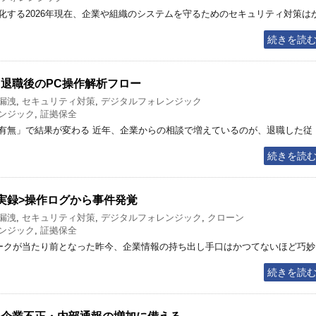
化する2026年現在、企業や組織のシステムを守るためのセキュリティ対策は
続きを読
る退職後のPC操作解析フロー
漏洩
,
セキュリティ対策
,
デジタルフォレンジック
ンジック
,
証拠保全
有無」で結果が変わる 近年、企業からの相談で増えているのが、退職した従
続きを読
<実録>操作ログから事件発覚
漏洩
,
セキュリティ対策
,
デジタルフォレンジック
,
クローン
ンジック
,
証拠保全
クが当たり前となった昨今、企業情報の持ち出し手口はかつてないほど巧妙
続きを読