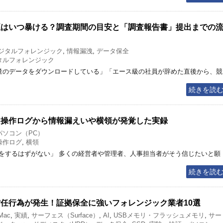
不正はいつ暴ける？調査期間の目安と「調査報告書」提出までの
ジタルフォレンジック
,
情報漏洩
,
データ保全
タルフォレンジック
のデータをダウンロードしている」「エース級の社員が辞めた直後から、競
続きを読
説！操作ログから情報漏えいや横領が発覚した実録
パソコン（PC）
操作ログ
,
横領
をするはずがない」 多くの経営者や管理者、人事担当者がそう信じたいと願
続きを読
背任行為が発生！証拠保全に強いフォレンジック業者10選
Mac
,
実績
,
サーフェス（Surface）
,
AI
,
USBメモリ・フラッシュメモリ
,
サー