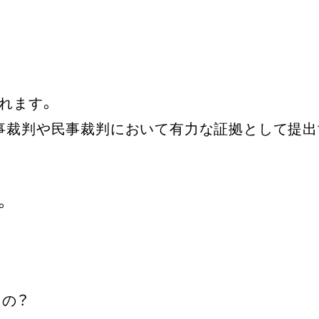
れます。
事裁判や民事裁判において有力な証拠として提
。
るの？