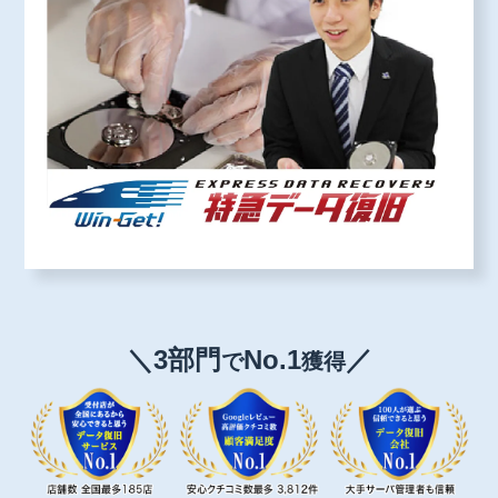
＼3部門
No.1
／
で
獲得