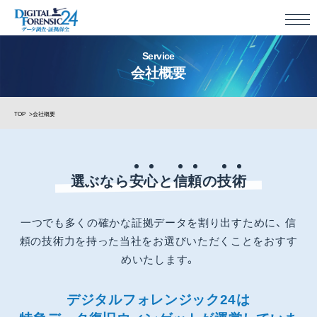
Service
会社概要
TOP
会社概要
選ぶなら
安
心
と
信
頼
の
技
術
一つでも多くの確かな証拠データを割り出すために、
信
頼の技術力を持った当社をお選びいただくことをおすす
めいたします。
デジタルフォレンジック24は