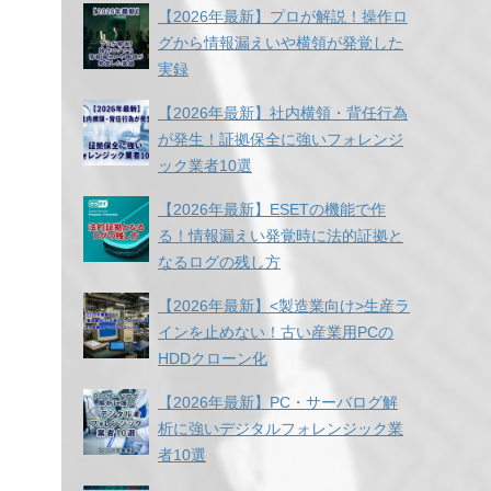
【2026年最新】プロが解説！操作ロ
グから情報漏えいや横領が発覚した
実録
【2026年最新】社内横領・背任行為
が発生！証拠保全に強いフォレンジ
ック業者10選
【2026年最新】ESETの機能で作
る！情報漏えい発覚時に法的証拠と
なるログの残し方
【2026年最新】<製造業向け>生産ラ
インを止めない！古い産業用PCの
HDDクローン化
【2026年最新】PC・サーバログ解
析に強いデジタルフォレンジック業
者10選