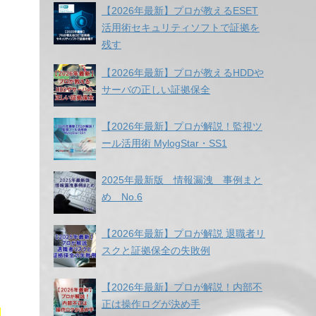
【2026年最新】プロが教えるESET
活用術セキュリティソフトで証拠を
残す
【2026年最新】プロが教えるHDDや
サーバの正しい証拠保全
【2026年最新】プロが解説！監視ツ
ール活用術 MylogStar・SS1
2025年最新版 情報漏洩 事例まと
め No.6
【2026年最新】プロが解説 退職者リ
スクと証拠保全の失敗例
【2026年最新】プロが解説！内部不
正は操作ログが決め手
る