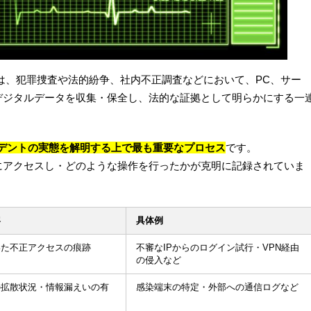
ics）とは、犯罪捜査や法的紛争、社内不正調査などにおいて、PC、サー
デジタルデータを収集・保全し、法的な証拠として明らかにする一
シデントの実態を解明する上で最も重要なプロセス
です。
にアクセスし・どのような操作を行ったかが克明に記録されていま
容
具体例
いた不正アクセスの痕跡
不審なIPからのログイン試行・VPN経由
の侵入など
の拡散状況・情報漏えいの有
感染端末の特定・外部への通信ログなど