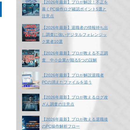
【2026年最新】プロが解説！不正を
暴くPC操作ログ確認ポイント5選と
注意点
【2026年最新】退職者の情報持ち出
し調査に強いデジタルフォレンジッ
ク業者10選
【2026年最新】プロが教える不正調
査 中小企業が陥る5つの誤解
【2026年最新】プロが解説退職者
PCの消えたファイルを追う
【2026年最新】プロが教えるログ改
ざん調査の注意点
【2026年最新】プロが教える退職後
のPC操作解析フロー