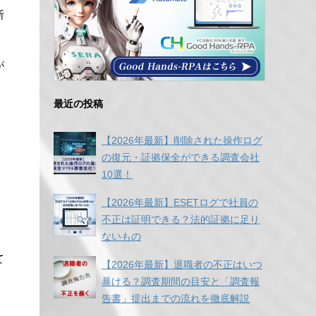
断
が
最近の投稿
【2026年最新】削除された操作ログ
の復元・証拠保全ができる調査会社
10選！
【2026年最新】ESETログで社員の
不正は証明できる？法的証拠に足り
ないもの
て
【2026年最新】退職者の不正はいつ
暴ける？調査期間の目安と「調査報
。
告書」提出までの流れを徹底解説