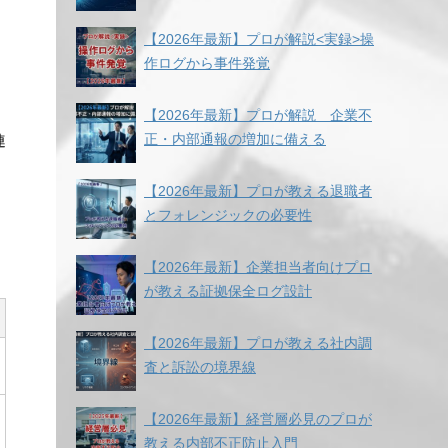
【2026年最新】プロが解説<実録>操
作ログから事件発覚
【2026年最新】プロが解説 企業不
正・内部通報の増加に備える
連
【2026年最新】プロが教える退職者
とフォレンジックの必要性
【2026年最新】企業担当者向けプロ
が教える証拠保全ログ設計
【2026年最新】プロが教える社内調
査と訴訟の境界線
【2026年最新】経営層必見のプロが
教える内部不正防止入門