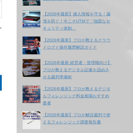
【2026年最新】個人情報を守る！漏
洩を防ぐ！今こそUTMで「強固なセ
ン
キュリティ体制」
【2026年最新】プロが教えるクラウ
ドログと操作履歴解説ガイド
【2026年最新 経営者・管理職向け】
プロが教えるデジタル証拠を認めさ
せる裁判準備術
【2026年最新】プロが教えるデジタ
ルフォレンジック料金相場おすすめ
業者
【2026年最新】プロが解説裁判で使
えるフォレンジック調査報告書