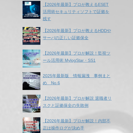
【2026年最新】プロが教えるESET
活用術セキュリティソフトで証拠を
残す
【2026年最新】プロが教えるHDDや
サーバの正しい証拠保全
【2026年最新】プロが解説！監視ツ
ール活用術 MylogStar・SS1
2025年最新版 情報漏洩 事例まと
め No.6
【2026年最新】プロが解説 退職者リ
スクと証拠保全の失敗例
【2026年最新】プロが解説！内部不
正は操作ログが決め手