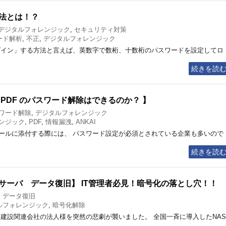
法とは！？
デジタルフォレンジック
,
セキュリティ対策
ード解析
,
不正
,
デジタルフォレンジック
グイン」する方法と言えば、英数字で数桁、十数桁のパスワードを設定してロ
続きを読
PDF のパスワード解除はできるのか？ 】
ワード解除
,
デジタルフォレンジック
ンジック
,
PDF
,
情報漏洩
,
ANKAI
ールに添付する際には、 パスワード設定が必須とされている企業も多いので
続きを読
サーバ データ復旧】 IT管理者必見！暗号化の落とし穴！！
,
データ復旧
ルフォレンジック
,
暗号化解除
 建設関連会社の法人様を突然の悲劇が襲いました。 全国一斉に導入したNAS