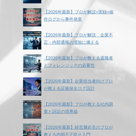
【2026年最新】プロが解説<実録>操
作ログから事件発覚
【2026年最新】プロが解説 企業不
正・内部通報の増加に備える
【2026年最新】プロが教える退職者
とフォレンジックの必要性
【2026年最新】企業担当者向けプロ
が教える証拠保全ログ設計
【2026年最新】プロが教える社内調
査と訴訟の境界線
【2026年最新】経営層必見のプロが
教える内部不正防止入門