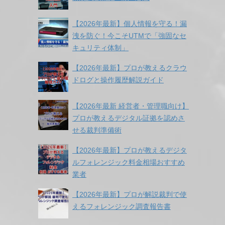
【2026年最新】個人情報を守る！漏
洩を防ぐ！今こそUTMで「強固なセ
キュリティ体制」
【2026年最新】プロが教えるクラウ
ドログと操作履歴解説ガイド
【2026年最新 経営者・管理職向け】
プロが教えるデジタル証拠を認めさ
せる裁判準備術
【2026年最新】プロが教えるデジタ
ルフォレンジック料金相場おすすめ
業者
【2026年最新】プロが解説裁判で使
えるフォレンジック調査報告書