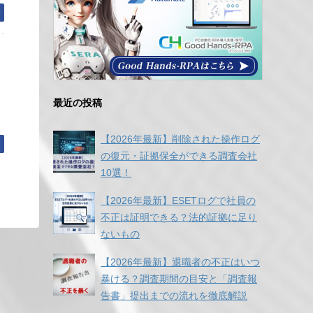
む
最近の投稿
【2026年最新】削除された操作ログ
む
の復元・証拠保全ができる調査会社
10選！
【2026年最新】ESETログで社員の
不正は証明できる？法的証拠に足り
ないもの
【2026年最新】退職者の不正はいつ
暴ける？調査期間の目安と「調査報
告書」提出までの流れを徹底解説