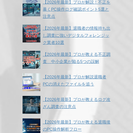
【2026年最新】プロが解説！不正を
暴くPC操作ログ確認ポイント5選と
注意点
【2026年最新】退職者の情報持ち出
し調査に強いデジタルフォレンジッ
ク業者10選
【2026年最新】プロが教える不正調
査 中小企業が陥る5つの誤解
【2026年最新】プロが解説退職者
PCの消えたファイルを追う
【2026年最新】プロが教えるログ改
ざん調査の注意点
【2026年最新】プロが教える退職後
のPC操作解析フロー