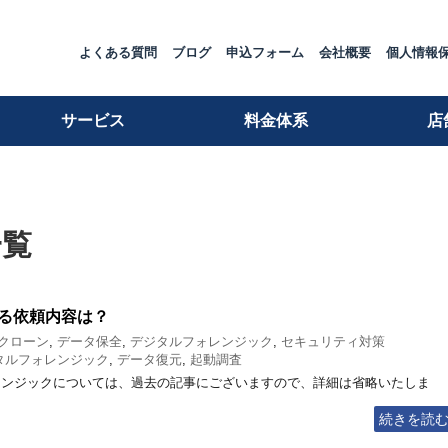
よくある質問
ブログ
申込フォーム
会社概要
個人情報
サービス
料金体系
店
一覧
る依頼内容は？
クローン
,
データ保全
,
デジタルフォレンジック
,
セキュリティ対策
タルフォレンジック
,
データ復元
,
起動調査
レンジックについては、過去の記事にございますので、詳細は省略いたしま
続きを読