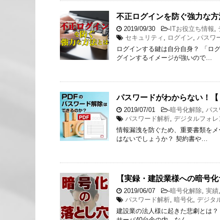
不正ログインを防ぐ強力な方
2019/09/30
-
ITお役立ち情報
,
セキュリティ
,
ログイン
,
パスワ
ログインする鍵は自分自身？ 「ロ
グインするイメージが強いので…
パスワードがわからない！【 
2019/07/01
-
暗号化解除
,
パス
パスワード解析
,
デジタルフォレ
情報漏洩を防ぐため、重要書類をメ
はないでしょうか？ 契約書や…
【実録・建設業様への暗号化
2019/06/07
-
暗号化解除
,
実績
パスワード解析
,
暗号化
,
デジタ
建設業の法人様に起きた悲劇とは？
サーバ40台余の内、なん…