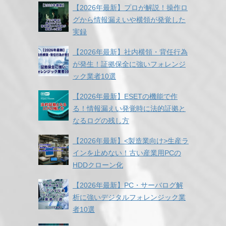
【2026年最新】プロが解説！操作ロ
グから情報漏えいや横領が発覚した
実録
【2026年最新】社内横領・背任行為
が発生！証拠保全に強いフォレンジ
ック業者10選
【2026年最新】ESETの機能で作
る！情報漏えい発覚時に法的証拠と
なるログの残し方
【2026年最新】<製造業向け>生産ラ
インを止めない！古い産業用PCの
HDDクローン化
【2026年最新】PC・サーバログ解
析に強いデジタルフォレンジック業
者10選