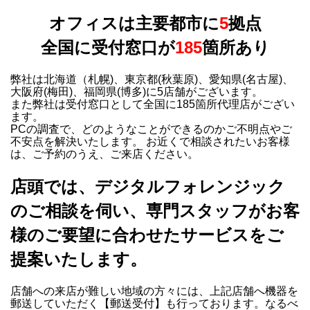
オフィスは主要都市に
5
拠点
全国に受付窓口が
185
箇所あり
弊社は北海道（札幌)、東京都(秋葉原)、愛知県(名古屋)、
大阪府(梅田)、福岡県(博多)に5店舗がございます。
また弊社は受付窓口として全国に185箇所代理店がござい
ます。
PCの調査で、どのようなことができるのかご不明点やご
不安点を解決いたします。 お近くで相談されたいお客様
は、ご予約のうえ、ご来店ください。
店頭では、デジタルフォレンジック
のご相談を伺い、専門スタッフがお客
様のご要望に合わせたサービスをご
提案いたします。
店舗への来店が難しい地域の方々には、上記店舗へ機器を
郵送していただく【郵送受付】も行っております。なるべ