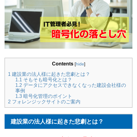
Contents
[
hide
]
1
建設業の法人様に起きた悲劇とは？
1.1
そもそも暗号化とは？
1.2
データにアクセスできなくなった建設会社様の
事例
1.3
暗号化管理のポイント
2
フォレンジックサイトのご案内
建設業の法人様に起きた悲劇とは？