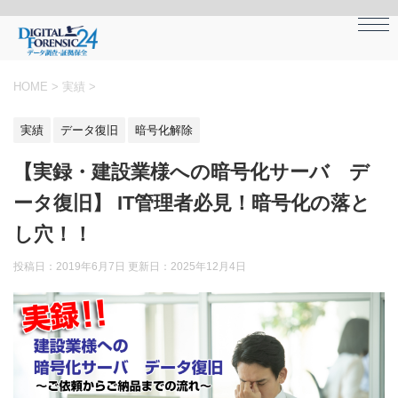
HOME
>
実績
>
実績
データ復旧
暗号化解除
【実録・建設業様への暗号化サーバ デ
ータ復旧】 IT管理者必見！暗号化の落と
し穴！！
投稿日：2019年6月7日 更新日：
2025年12月4日