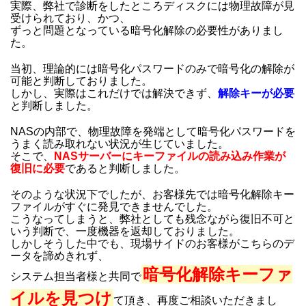
実際、弊社で診断をしたところディスクには物理故障が見
受けられており、かつ、
ずっと問題となっている暗号化解除の必要性がありまし
た。
当初、理論的には暗号化パスワードのみで暗号化の解除が
可能と判断しておりました。
しかし、実際はこれだけでは解決できず、
解除キーが必要
と判断しました。
NASの内部で、物理故障を発端として暗号化パスワードを
うまく読み取れない状況が生じていました。
そこで、
NASサーバーにキーファイルの読み込み作業が
復旧に必要
であると判断しました。
そのような状況下でしたが、お客様先では暗号化解除キー
ファイルがすぐに発見できませんでした。
こうなってしまうと、弊社としても残念ながら復旧不可と
いう判断で、一度機器を返却しておりました。
しかしそうした中でも、現場サイドのお客様がこちらのデ
ータを諦めきれず、
暗号化解除キーファ
システム担当者様と共同で
イルを見つけ
て頂き、再度ご相談いただきまし