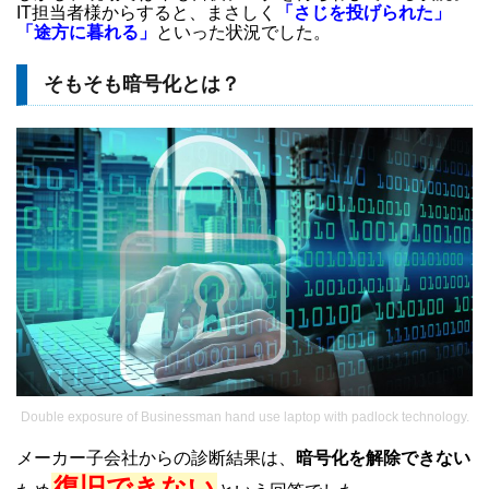
IT担当者様からすると、まさしく
「さじを投げられた」
「途方に暮れる」
といった状況でした。
そもそも暗号化とは？
Double exposure of Businessman hand use laptop with padlock technology.
メーカー子会社からの診断結果は、
暗号化を解除できない
復旧できない