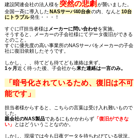
突然の悲劇
建設関連会社の法人様を
が襲いました。
全国一斉に導入した
NASサーバ40台余
の内、なんと
10台
にトラブル
発生・・・！
すぐにIT担当者様は
メーカーに問い合わせ
を実施。
そうすると、メーカーの子会社様にてデータ復旧ができる
とのこと。
すぐに優先度の高い事業所のNASサーバをメーカーの子会
社に復旧依頼したそうです。
しかし、、、待てども待てども連絡は来ず。
1ヶ月
近く待った後、子会社から
来た連絡は一言のみ。
「暗号化されているため、復旧は不可
能です」
担当者様からすると、こちらの言葉は受け入れ難いもので
した。
親会社のNAS製品
であるにもかかわらず
「復旧ができな
い」
とはどういうことなのか。
しかし、現場では今も日夜データを待ちわびている状況。