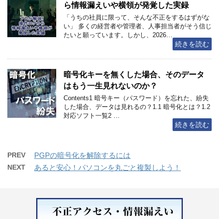
ら情報漏えいや横領が発覚した実録
「うちの社員に限って、そんな不正をするはずがな
い」 多くの経営者や管理者、人事担当者がそう信じ
たいと願っています。しかし、2026…
続きを読む
暗号化キーを無くした場合、そのデータ
はもう一生見れないのか？
Contents1 暗号キー（パスワード）を忘れた、紛失
した場合、データは見れるの？1.1 暗号化とは？1.2
対応ソフト一覧2 …
続きを読む
PREV
PGPの暗号化を解除するには
NEXT
あると安心！パソコンを丸ごと複製しよう！