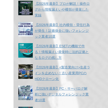
【2026年最新】プロが解説！操作ロ
グから情報漏えいや横領が発覚した
実録
【2026年最新】社内横領・背任行為
が発生！証拠保全に強いフォレンジ
ック業者10選
【2026年最新】ESETの機能で作
る！情報漏えい発覚時に法的証拠と
なるログの残し方
【2026年最新】<製造業向け>生産ラ
インを止めない！古い産業用PCの
HDDクローン化
【2026年最新】PC・サーバログ解
析に強いデジタルフォレンジック業
者10選