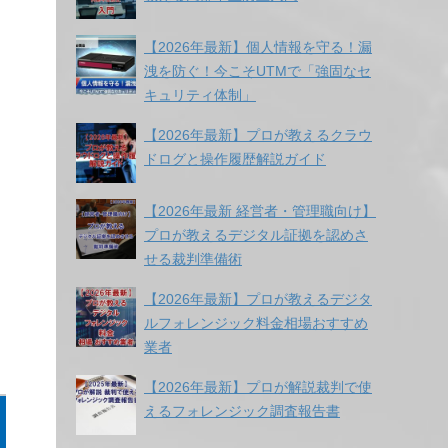
【2026年最新】個人情報を守る！漏
洩を防ぐ！今こそUTMで「強固なセ
キュリティ体制」
【2026年最新】プロが教えるクラウ
ドログと操作履歴解説ガイド
【2026年最新 経営者・管理職向け】
プロが教えるデジタル証拠を認めさ
せる裁判準備術
【2026年最新】プロが教えるデジタ
ルフォレンジック料金相場おすすめ
業者
【2026年最新】プロが解説裁判で使
えるフォレンジック調査報告書