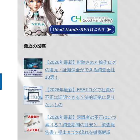
最近の投稿
【2026年最新】削除された操作ログ
の復元・証拠保全ができる調査会社
10選！
【2026年最新】ESETログで社員の
不正は証明できる？法的証拠に足り
ないもの
【2026年最新】退職者の不正はいつ
暴ける？調査期間の目安と「調査報
告書」提出までの流れを徹底解説