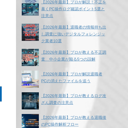
【2026年最新】プロが解説！不正を
暴くPC操作ログ確認ポイント5選と
注意点
【2026年最新】退職者の情報持ち出
し調査に強いデジタルフォレンジッ
ク業者10選
【2026年最新】プロが教える不正調
査 中小企業が陥る5つの誤解
【2026年最新】プロが解説退職者
PCの消えたファイルを追う
【2026年最新】プロが教えるログ改
ざん調査の注意点
【2026年最新】プロが教える退職後
のPC操作解析フロー