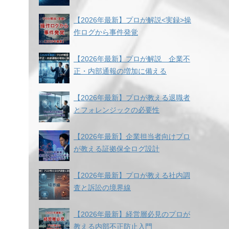
【2026年最新】プロが解説<実録>操
作ログから事件発覚
【2026年最新】プロが解説 企業不
正・内部通報の増加に備える
【2026年最新】プロが教える退職者
とフォレンジックの必要性
【2026年最新】企業担当者向けプロ
が教える証拠保全ログ設計
【2026年最新】プロが教える社内調
査と訴訟の境界線
【2026年最新】経営層必見のプロが
教える内部不正防止入門