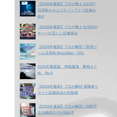
【2026年最新】プロが教えるESET
活用術セキュリティソフトで証拠を
残す
【2026年最新】プロが教えるHDDや
サーバの正しい証拠保全
【2026年最新】プロが解説！監視ツ
ール活用術 MylogStar・SS1
2025年最新版 情報漏洩 事例まと
め No.6
【2026年最新】プロが解説 退職者リ
スクと証拠保全の失敗例
【2026年最新】プロが解説！内部不
正は操作ログが決め手