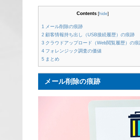
Contents
[
hide
]
1
メール削除の痕跡
2
顧客情報持ち出し（USB接続履歴）の痕跡
3
クラウドアップロード（Web閲覧履歴）の痕
4
フォレンジック調査の価値
5
まとめ
メール削除の痕跡