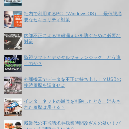
社内で利用するPC（Windows OS） 最低限必
要なセキュリティ対策
内部不正による情報漏えいを防ぐために必要な
対策
監視ソフトとデジタルフォレンジック、どう違
うのか？
外部機器でデータを不正に持ち出し！？USBの
接続履歴を調査せよ
インターネットの履歴を削除したとき、消去さ
れた履歴は戻せる？
残業代の不当請求や残業時間改ざんの疑い！パ