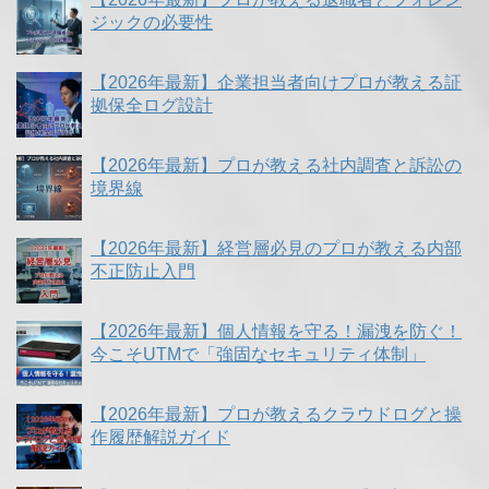
ジックの必要性
【2026年最新】企業担当者向けプロが教える証
拠保全ログ設計
【2026年最新】プロが教える社内調査と訴訟の
境界線
【2026年最新】経営層必見のプロが教える内部
不正防止入門
【2026年最新】個人情報を守る！漏洩を防ぐ！
今こそUTMで「強固なセキュリティ体制」
【2026年最新】プロが教えるクラウドログと操
作履歴解説ガイド