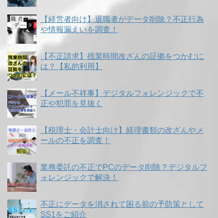
【経営者向け】退職者がデータ削除？不正行為
や情報漏えいを調査！
【不正請求】残業時間改ざんの証拠をつかむに
は？【私的利用】
【メール不祥事】デジタルフォレンジックで不
正や犯罪を見抜く
【税理士・会計士向け】経理書類の改ざんやメ
ールの不正を調査！
業務委託の不正でPCのデータ削除？デジタルフ
ォレンジックで解決！
不正にデータを消されて困る前の予防策として
SS1をご紹介