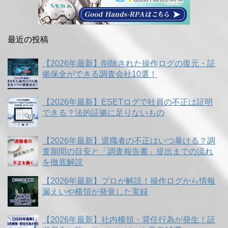
最近の投稿
【2026年最新】削除された操作ログの復元・証
拠保全ができる調査会社10選！
【2026年最新】ESETログで社員の不正は証明
できる？法的証拠に足りないもの
【2026年最新】退職者の不正はいつ暴ける？調
査期間の目安と「調査報告書」提出までの流れ
を徹底解説
【2026年最新】プロが解説！操作ログから情報
漏えいや横領が発覚した実録
【2026年最新】社内横領・背任行為が発生！証