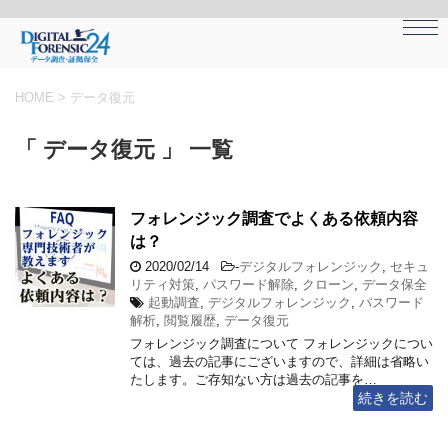
HOME
>
データ復元
「 データ復元 」 一覧
フォレンジック調査でよくある依頼内容
は？
2020/02/14
-
デジタルフォレンジック
,
セキュ
リティ対策
,
パスワード解除
,
クローン
,
データ保全
起動調査
,
デジタルフォレンジック
,
パスワード
解析
,
閲覧履歴
,
データ復元
フォレンジック調査について フォレンジックについ
ては、過去の記事にございますので、詳細は省略い
たします。ご存知ない方は過去の記事を…
続きを読む