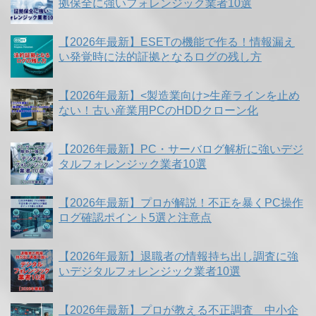
拠保全に強いフォレンジック業者10選
【2026年最新】ESETの機能で作る！情報漏え
い発覚時に法的証拠となるログの残し方
【2026年最新】<製造業向け>生産ラインを止め
ない！古い産業用PCのHDDクローン化
【2026年最新】PC・サーバログ解析に強いデジ
タルフォレンジック業者10選
【2026年最新】プロが解説！不正を暴くPC操作
ログ確認ポイント5選と注意点
【2026年最新】退職者の情報持ち出し調査に強
いデジタルフォレンジック業者10選
【2026年最新】プロが教える不正調査 中小企