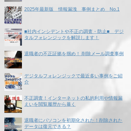
2025年最新版 情報漏洩 事例まとめ No.1
■社内インシデントや不正の調査・防止■ デジ
タルフォレンジックを解説します！
退職者の不正証拠を掴め！ 削除メール調査事例
デジタルフォレンジックで最近多い事例をご紹
介
不正調査！インターネットの私的利用や情報漏
えいを閲覧履歴から暴く
退職者にパソコンを初期化された！削除された
データは復元できる？