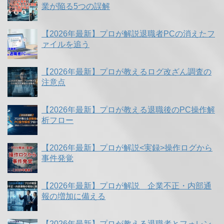
業が陥る5つの誤解
【2026年最新】プロが解説退職者PCの消えたフ
ァイルを追う
【2026年最新】プロが教えるログ改ざん調査の
注意点
【2026年最新】プロが教える退職後のPC操作解
析フロー
【2026年最新】プロが解説<実録>操作ログから
事件発覚
【2026年最新】プロが解説 企業不正・内部通
報の増加に備える
【2026年最新】プロが教える退職者とフォレン