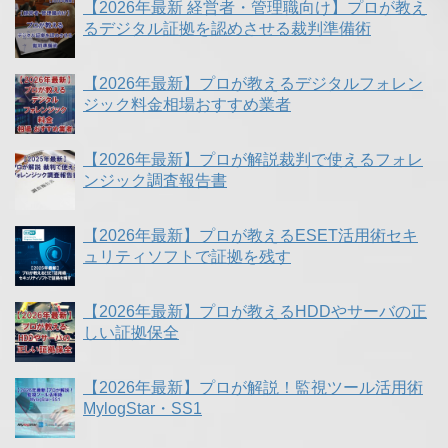
【2026年最新 経営者・管理職向け】プロが教え
るデジタル証拠を認めさせる裁判準備術
【2026年最新】プロが教えるデジタルフォレン
ジック料金相場おすすめ業者
【2026年最新】プロが解説裁判で使えるフォレ
ンジック調査報告書
【2026年最新】プロが教えるESET活用術セキ
ュリティソフトで証拠を残す
【2026年最新】プロが教えるHDDやサーバの正
しい証拠保全
【2026年最新】プロが解説！監視ツール活用術
MylogStar・SS1