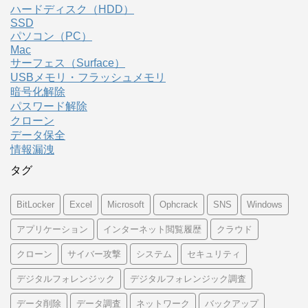
ハードディスク（HDD）
SSD
パソコン（PC）
Mac
サーフェス（Surface）
USBメモリ・フラッシュメモリ
暗号化解除
パスワード解除
クローン
データ保全
情報漏洩
タグ
BitLocker
Excel
Microsoft
Ophcrack
SNS
Windows
アプリケーション
インターネット閲覧履歴
クラウド
クローン
サイバー攻撃
システム
セキュリティ
デジタルフォレンジック
デジタルフォレンジック調査
データ削除
データ調査
ネットワーク
バックアップ