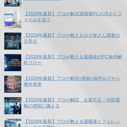
【2026年最新】プロが解説退職者PCの消えたフ
ァイルを追う
【2026年最新】プロが教えるログ改ざん調査の
注意点
【2026年最新】プロが教える退職後のPC操作解
析フロー
【2026年最新】プロが解説<実録>操作ログから
事件発覚
【2026年最新】プロが解説 企業不正・内部通
報の増加に備える
【2026年最新】プロが教える退職者とフォレン