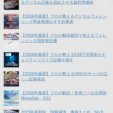
るデジタル証拠を認めさせる裁判準備術
【2026年最新】プロが教えるデジタルフォレン
ジック料金相場おすすめ業者
【2026年最新】プロが解説裁判で使えるフォレ
ンジック調査報告書
【2026年最新】プロが教えるESET活用術セキ
ュリティソフトで証拠を残す
【2026年最新】プロが教えるHDDやサーバの正
しい証拠保全
【2026年最新】プロが解説！監視ツール活用術
MylogStar・SS1
2025年最新版 情報漏洩 事例まとめ No.6