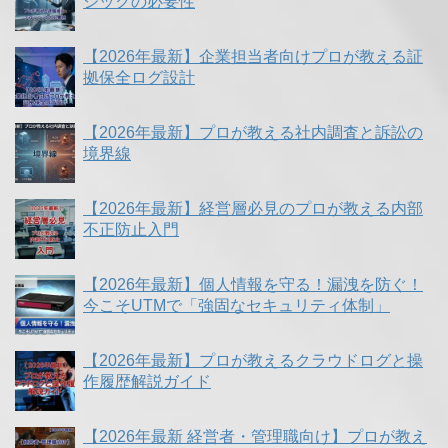
ジックの必要性
【2026年最新】企業担当者向けプロが教える証
拠保全ログ設計
【2026年最新】プロが教える社内調査と訴訟の
境界線
【2026年最新】経営層必見のプロが教える内部
不正防止入門
【2026年最新】個人情報を守る！漏洩を防ぐ！
今こそUTMで「強固なセキュリティ体制」
【2026年最新】プロが教えるクラウドログと操
作履歴解説ガイド
【2026年最新 経営者・管理職向け】プロが教え