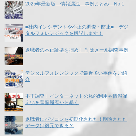
2025年最新版 情報漏洩 事例まとめ No.1
■社内インシデントや不正の調査・防止■ デジ
タルフォレンジックを解説します！
退職者の不正証拠を掴め！ 削除メール調査事例
デジタルフォレンジックで最近多い事例をご紹
介
不正調査！インターネットの私的利用や情報漏
えいを閲覧履歴から暴く
退職者にパソコンを初期化された！削除された
データは復元できる？