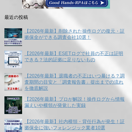
最近の投稿
【2026年最新】削除された操作ログの復元・証
拠保全ができる調査会社10選！
【2026年最新】ESETログで社員の不正は証明
できる？法的証拠に足りないもの
【2026年最新】退職者の不正はいつ暴ける？調
査期間の目安と「調査報告書」提出までの流れ
を徹底解説
【2026年最新】プロが解説！操作ログから情報
漏えいや横領が発覚した実録
【2026年最新】社内横領・背任行為が発生！証
拠保全に強いフォレンジック業者10選