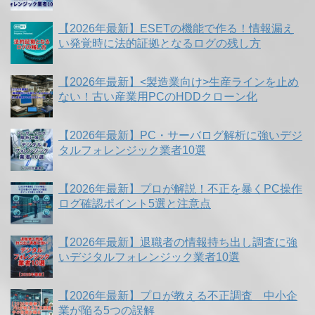
【2026年最新】ESETの機能で作る！情報漏え
い発覚時に法的証拠となるログの残し方
【2026年最新】<製造業向け>生産ラインを止め
ない！古い産業用PCのHDDクローン化
【2026年最新】PC・サーバログ解析に強いデジ
タルフォレンジック業者10選
【2026年最新】プロが解説！不正を暴くPC操作
ログ確認ポイント5選と注意点
【2026年最新】退職者の情報持ち出し調査に強
いデジタルフォレンジック業者10選
【2026年最新】プロが教える不正調査 中小企
業が陥る5つの誤解