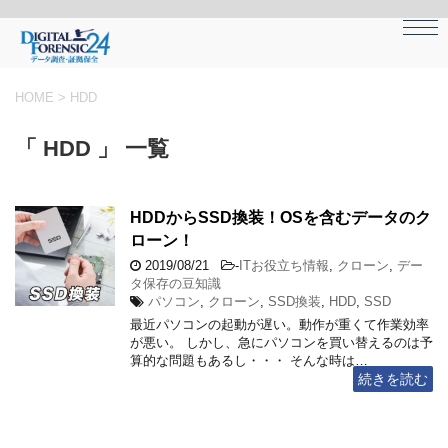
HOME
>
HDD
「 HDD 」 一覧
HDDからSSD換装！OSを含むデータのク
ローン！
2019/08/21
-
ITお役立ち情報
,
クローン
,
デー
タ保存の豆知識
パソコン
,
クローン
,
SSD換装
,
HDD
,
SSD
最近パソコンの起動が遅い。動作が重くて作業効率
が悪い。 しかし、急にパソコンを買い替えるのは予
算的な問題もあるし・・・ そんな時は…
続きを読む