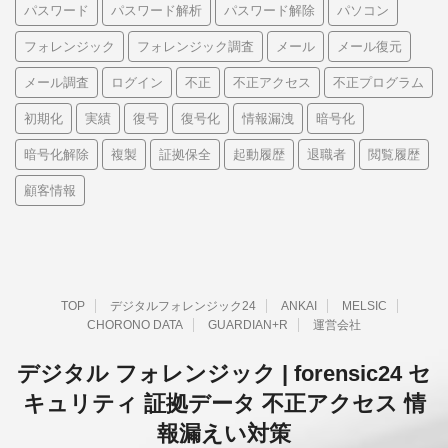
パスワード
パスワード解析
パスワード解除
パソコン
フォレンジック
フォレンジック調査
メール
メール復元
メール調査
ログイン
不正
不正アクセス
不正プログラム
初期化
実績
復号
復号化
情報漏洩
暗号化
暗号化解除
複製
証拠保全
起動履歴
退職者
閲覧履歴
顧客情報
TOP
デジタルフォレンジック24
ANKAI
MELSIC
CHORONO DATA
GUARDIAN+R
運営会社
デジタル フォレンジック | forensic24 セ
キュリティ 証拠データ 不正アクセス 情
報漏えい対策