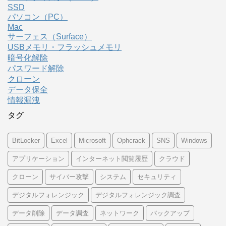
SSD
パソコン（PC）
Mac
サーフェス（Surface）
USBメモリ・フラッシュメモリ
暗号化解除
パスワード解除
クローン
データ保全
情報漏洩
タグ
BitLocker
Excel
Microsoft
Ophcrack
SNS
Windows
アプリケーション
インターネット閲覧履歴
クラウド
クローン
サイバー攻撃
システム
セキュリティ
デジタルフォレンジック
デジタルフォレンジック調査
データ削除
データ調査
ネットワーク
バックアップ