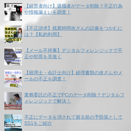
【経営者向け】退職者がデータ削除？不正行為
や情報漏えいを調査！
【不正請求】残業時間改ざんの証拠をつかむに
は？【私的利用】
【メール不祥事】デジタルフォレンジックで不
正や犯罪を見抜く
【税理士・会計士向け】経理書類の改ざんやメ
ールの不正を調査！
業務委託の不正でPCのデータ削除？デジタルフ
ォレンジックで解決！
不正にデータを消されて困る前の予防策として
SS1をご紹介