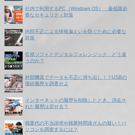
社内で利用するPC（Windows OS） 最低限必
要なセキュリティ対策
内部不正による情報漏えいを防ぐために必要な
対策
監視ソフトとデジタルフォレンジック、どう違
うのか？
外部機器でデータを不正に持ち出し！？USBの
接続履歴を調査せよ
インターネットの履歴を削除したとき、消去さ
れた履歴は戻せる？
残業代の不当請求や残業時間改ざんの疑い！パ
ソコンを調査するには？