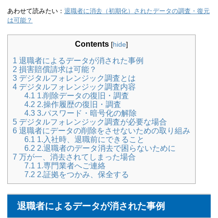
あわせて読みたい：
退職者に消去（初期化）されたデータの調査・復元
は可能？
Contents
[
hide
]
1
退職者によるデータが消された事例
2
損害賠償請求は可能？
3
デジタルフォレンジック調査とは
4
デジタルフォレンジック調査内容
4.1
1.削除データの復旧・調査
4.2
2.操作履歴の復旧・調査
4.3
3.パスワード・暗号化の解除
5
デジタルフォレンジック調査が必要な場合
6
退職者にデータの削除をさせないための取り組み
6.1
1.入社時、退職前にできること
6.2
2.退職者のデータ消去で困らないために
7
万が一、消去されてしまった場合
7.1
1.専門業者へご連絡
7.2
2.証拠をつかみ、保全する
退職者によるデータが消された事例