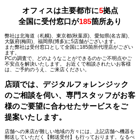
オフィスは主要都市に
5
拠点
全国に受付窓口が
185
箇所あり
弊社は北海道（札幌)、東京都(秋葉原)、愛知県(名古屋)、
大阪府(梅田)、福岡県(博多)に5店舗がございます。
また弊社は受付窓口として全国に185箇所代理店がござい
ます。
PCの調査で、どのようなことができるのかご不明点やご
不安点を解決いたします。 お近くで相談されたいお客様
は、ご予約のうえ、ご来店ください。
店頭では、デジタルフォレンジック
のご相談を伺い、専門スタッフがお客
様のご要望に合わせたサービスをご
提案いたします。
店舗への来店が難しい地域の方々には、上記店舗へ機器を
郵送していただく【郵送受付】も行っております。なるべ