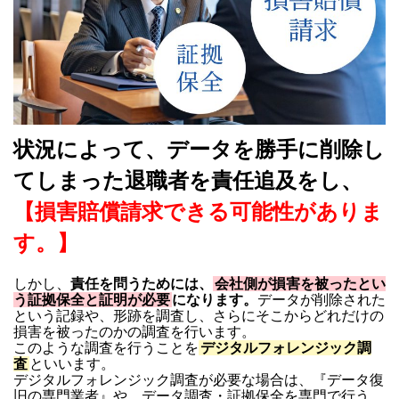
状況によって、データを勝手に削除し
てしまった退職者を責任追及をし、
【損害賠償請求できる可能性がありま
す。】
しかし、
責任を問うためには、
会社側が損害を被ったとい
う証拠保全と証明が必要
になります。
データが削除された
という記録や、形跡を調査し、さらにそこからどれだけの
損害を被ったのかの調査を行います。
このような調査を行うことを
デジタルフォレンジック調
査
といいます。
デジタルフォレンジック調査が必要な場合は、『データ復
旧の専門業者』や、データ調査・証拠保全を専門で行う