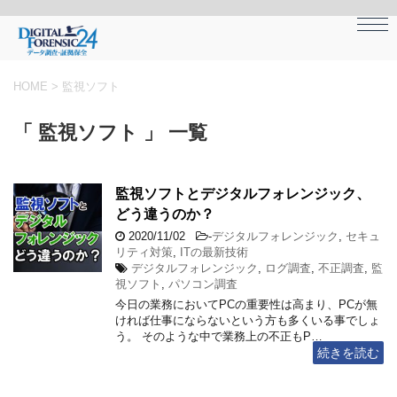
HOME
>
監視ソフト
「 監視ソフト 」 一覧
監視ソフトとデジタルフォレンジック、
どう違うのか？
2020/11/02
-
デジタルフォレンジック
,
セキュ
リティ対策
,
ITの最新技術
デジタルフォレンジック
,
ログ調査
,
不正調査
,
監
視ソフト
,
パソコン調査
今日の業務においてPCの重要性は高まり、PCが無
ければ仕事にならないという方も多くいる事でしょ
う。 そのような中で業務上の不正もP…
続きを読む