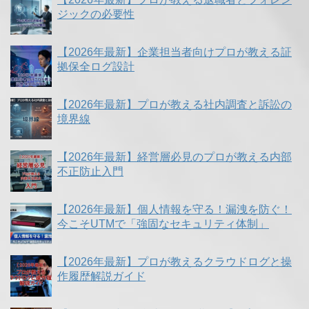
ジックの必要性
【2026年最新】企業担当者向けプロが教える証
拠保全ログ設計
【2026年最新】プロが教える社内調査と訴訟の
境界線
【2026年最新】経営層必見のプロが教える内部
不正防止入門
【2026年最新】個人情報を守る！漏洩を防ぐ！
今こそUTMで「強固なセキュリティ体制」
【2026年最新】プロが教えるクラウドログと操
作履歴解説ガイド