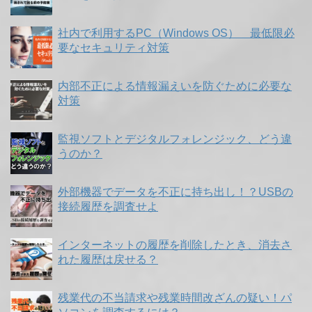
社内で利用するPC（Windows OS） 最低限必
要なセキュリティ対策
内部不正による情報漏えいを防ぐために必要な
対策
監視ソフトとデジタルフォレンジック、どう違
うのか？
外部機器でデータを不正に持ち出し！？USBの
接続履歴を調査せよ
インターネットの履歴を削除したとき、消去さ
れた履歴は戻せる？
残業代の不当請求や残業時間改ざんの疑い！パ