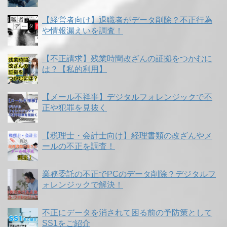
【経営者向け】退職者がデータ削除？不正行為
や情報漏えいを調査！
【不正請求】残業時間改ざんの証拠をつかむに
は？【私的利用】
【メール不祥事】デジタルフォレンジックで不
正や犯罪を見抜く
【税理士・会計士向け】経理書類の改ざんやメ
ールの不正を調査！
業務委託の不正でPCのデータ削除？デジタルフ
ォレンジックで解決！
不正にデータを消されて困る前の予防策として
SS1をご紹介