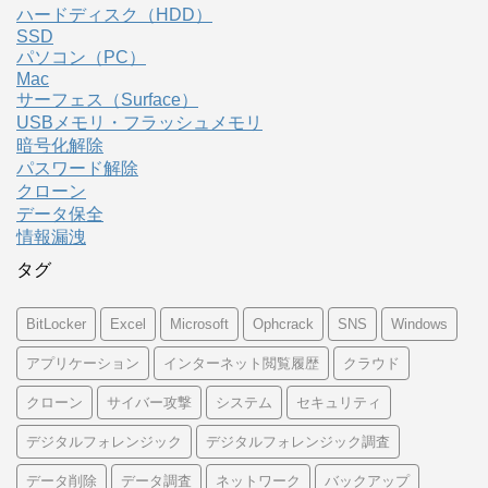
ハードディスク（HDD）
SSD
パソコン（PC）
Mac
サーフェス（Surface）
USBメモリ・フラッシュメモリ
暗号化解除
パスワード解除
クローン
データ保全
情報漏洩
タグ
BitLocker
Excel
Microsoft
Ophcrack
SNS
Windows
アプリケーション
インターネット閲覧履歴
クラウド
クローン
サイバー攻撃
システム
セキュリティ
デジタルフォレンジック
デジタルフォレンジック調査
データ削除
データ調査
ネットワーク
バックアップ