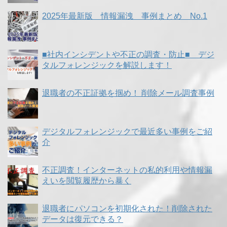
2025年最新版 情報漏洩 事例まとめ No.1
■社内インシデントや不正の調査・防止■ デジ
タルフォレンジックを解説します！
退職者の不正証拠を掴め！ 削除メール調査事例
デジタルフォレンジックで最近多い事例をご紹
介
不正調査！インターネットの私的利用や情報漏
えいを閲覧履歴から暴く
退職者にパソコンを初期化された！削除された
データは復元できる？