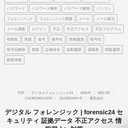
パスワード
パスワード解析
パスワード解除
パソコン
フォレンジック
フォレンジック調査
メール
メール復元
メール調査
ログイン
不正
不正アクセス
不正プログラム
初期化
実績
復号
復号化
情報漏洩
暗号化
暗号化解除
複製
証拠保全
起動履歴
退職者
閲覧履歴
顧客情報
TOP
デジタルフォレンジック24
ANKAI
MELSIC
CHORONO DATA
GUARDIAN+R
運営会社
デジタル フォレンジック | forensic24 セ
キュリティ 証拠データ 不正アクセス 情