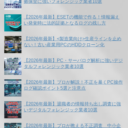
拠保全に強いフォレンジック業者10選
【2026年最新】ESETの機能で作る！情報漏え
い発覚時に法的証拠となるログの残し方
【2026年最新】<製造業向け>生産ラインを止め
ない！古い産業用PCのHDDクローン化
【2026年最新】PC・サーバログ解析に強いデジ
タルフォレンジック業者10選
【2026年最新】プロが解説！不正を暴くPC操作
ログ確認ポイント5選と注意点
【2026年最新】退職者の情報持ち出し調査に強
いデジタルフォレンジック業者10選
【2026年最新】プロが教える不正調査 中小企