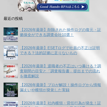
最近の投稿
【2026年最新】削除された操作ログの復元・証
拠保全ができる調査会社10選！
【2026年最新】ESETログで社員の不正は証明
できる？法的証拠に足りないもの
【2026年最新】退職者の不正はいつ暴ける？調
査期間の目安と「調査報告書」提出までの流れ
を徹底解説
【2026年最新】プロが解説！操作ログから情報
漏えいや横領が発覚した実録
【2026年最新】社内横領・背任行為が発生！証