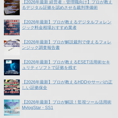
【2026年最新 経営者・管理職向け】プロが教え
るデジタル証拠を認めさせる裁判準備術
【2026年最新】プロが教えるデジタルフォレン
ジック料金相場おすすめ業者
【2026年最新】プロが解説裁判で使えるフォレ
ンジック調査報告書
【2026年最新】プロが教えるESET活用術セキ
ュリティソフトで証拠を残す
【2026年最新】プロが教えるHDDやサーバの正
しい証拠保全
【2026年最新】プロが解説！監視ツール活用術
MylogStar・SS1