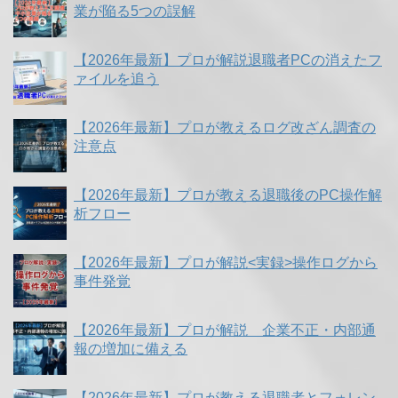
業が陥る5つの誤解
【2026年最新】プロが解説退職者PCの消えたフ
ァイルを追う
【2026年最新】プロが教えるログ改ざん調査の
注意点
【2026年最新】プロが教える退職後のPC操作解
析フロー
【2026年最新】プロが解説<実録>操作ログから
事件発覚
【2026年最新】プロが解説 企業不正・内部通
報の増加に備える
【2026年最新】プロが教える退職者とフォレン