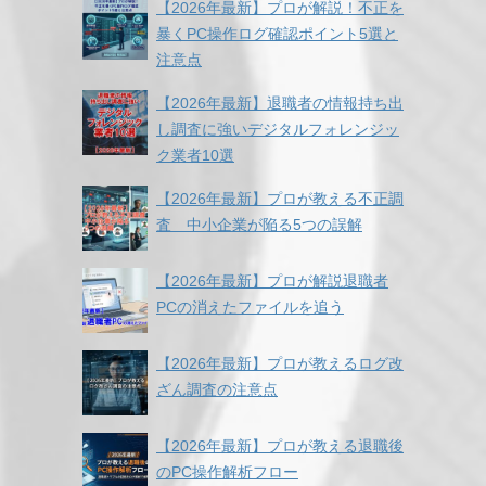
【2026年最新】プロが解説！不正を
暴くPC操作ログ確認ポイント5選と
注意点
【2026年最新】退職者の情報持ち出
し調査に強いデジタルフォレンジッ
ク業者10選
【2026年最新】プロが教える不正調
査 中小企業が陥る5つの誤解
【2026年最新】プロが解説退職者
PCの消えたファイルを追う
【2026年最新】プロが教えるログ改
ざん調査の注意点
【2026年最新】プロが教える退職後
のPC操作解析フロー