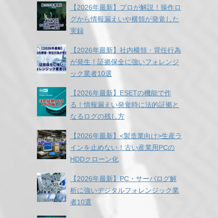
【2026年最新】プロが解説！操作ロ
グから情報漏えいや横領が発覚した
実録
【2026年最新】社内横領・背任行為
が発生！証拠保全に強いフォレンジ
ック業者10選
【2026年最新】ESETの機能で作
る！情報漏えい発覚時に法的証拠と
なるログの残し方
【2026年最新】<製造業向け>生産ラ
インを止めない！古い産業用PCの
HDDクローン化
【2026年最新】PC・サーバログ解
析に強いデジタルフォレンジック業
者10選