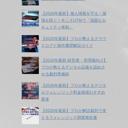
【2026年最新】個人情報を守る！漏
洩を防ぐ！今こそUTMで「強固なセ
キュリティ体制」
【2026年最新】プロが教えるクラウ
ドログと操作履歴解説ガイド
【2026年最新 経営者・管理職向け】
プロが教えるデジタル証拠を認めさ
せる裁判準備術
【2026年最新】プロが教えるデジタ
ルフォレンジック料金相場おすすめ
業者
【2026年最新】プロが解説裁判で使
えるフォレンジック調査報告書