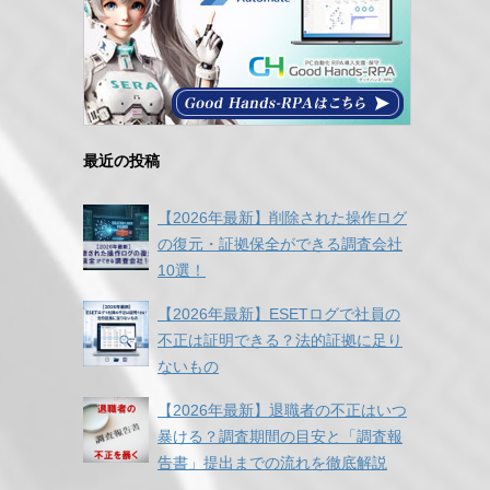
最近の投稿
【2026年最新】削除された操作ログ
の復元・証拠保全ができる調査会社
10選！
【2026年最新】ESETログで社員の
不正は証明できる？法的証拠に足り
ないもの
【2026年最新】退職者の不正はいつ
暴ける？調査期間の目安と「調査報
告書」提出までの流れを徹底解説