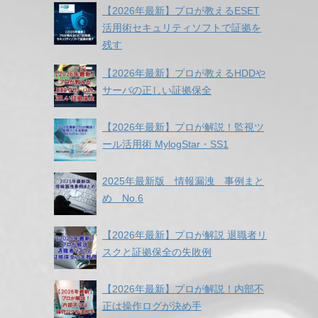
【2026年最新】プロが教えるESET
活用術セキュリティソフトで証拠を
残す
【2026年最新】プロが教えるHDDや
サーバの正しい証拠保全
【2026年最新】プロが解説！監視ツ
ール活用術 MylogStar・SS1
2025年最新版 情報漏洩 事例まと
め No.6
【2026年最新】プロが解説 退職者リ
スクと証拠保全の失敗例
【2026年最新】プロが解説！内部不
正は操作ログが決め手