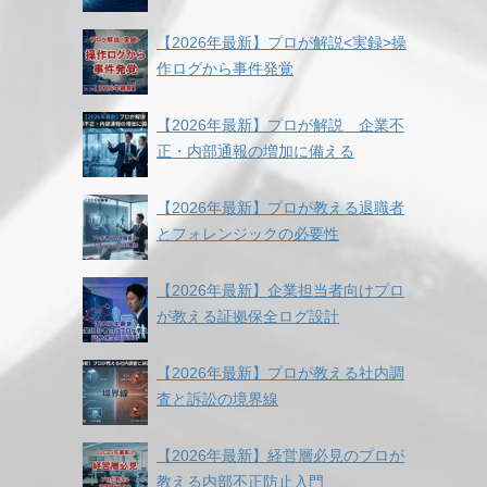
【2026年最新】プロが解説<実録>操
作ログから事件発覚
【2026年最新】プロが解説 企業不
正・内部通報の増加に備える
【2026年最新】プロが教える退職者
とフォレンジックの必要性
【2026年最新】企業担当者向けプロ
が教える証拠保全ログ設計
【2026年最新】プロが教える社内調
査と訴訟の境界線
【2026年最新】経営層必見のプロが
教える内部不正防止入門