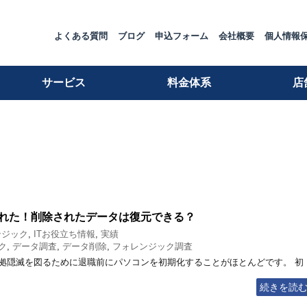
よくある質問
ブログ
申込フォーム
会社概要
個人情報
サービス
料金体系
店
れた！削除されたデータは復元できる？
ンジック
,
ITお役立ち情報
,
実績
ク
,
データ調査
,
データ削除
,
フォレンジック調査
拠隠滅を図るために退職前にパソコンを初期化することがほとんどです。 初
続きを読