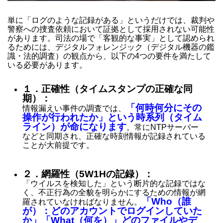
単に「ログのような記録がある」というだけでは、裁判や
警察への捜査依頼において証拠として採用されない可能性
があります。司法の場で「客観的な事実」として認められ
るためには、デジタルフォレンジック（デジタル機器の鑑
識・法的調査）の観点から、以下の4つの要件を満たして
いる必要があります。
１．正確性（タイムスタンプの正確な同
期）：
「何時何分にその
情報漏えい事件の調査では、
操作が行われたか」という時系列（タイム
ライン）が命になります
。常にNTPサーバー
などと同期され、正確な時刻情報が記録されている
ことが大前提です。
２．網羅性（5W1Hの記録）：
「ウイルスを検知した」という断片的な記録ではな
く、不正行為の全貌を明らかにするための情報が網
「Who（誰
羅されていなければなりません。
が）：どのアカウントでログインしていた
か」「What（何を）」どのファイルやデ