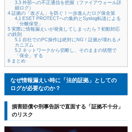
3.3
外部への不正通信を把握（ファイアウォール詳
細ログ）
4
証拠の「改ざん」を防ぐ！一歩進んだログ保全策
4.1
ESET PROTECTへの集約とSyslog転送による
「分離保管」
5
実際に情報漏えいが発覚してしまったら？初動対応
の鉄則
5.1
自社でのPC操作は絶対にNG！証拠が壊れるメ
カニズム
5.2
ネットワークから切断し、そのままの状態で
「保全」する
6
まとめ
なぜ情報漏えい時に「法的証拠」としての
ログが必要なのか？
損害賠償や刑事告訴で直面する「証拠不十分」
のリスク