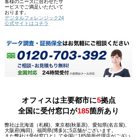
客様のニーズに合わせたサ
ービスでご満足いただいて
おります。
デジタルフォレンジック24
公式サイトはコチラ
オフィスは主要都市に
5
拠点
全国に受付窓口が
185
箇所あり
弊社は北海道（札幌)、東京都(秋葉原)、愛知県(名古屋)、
大阪府(梅田)、福岡県(博多)に5店舗がございます。
また弊社は受付窓口として全国に185箇所代理店がござい