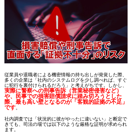
従業員や退職者による機密情報の持ち出しが発覚した際、
多くの企業は「社内のシステムログを少し調べれば、すぐ
に犯行を裏付けられるだろう」と考えがちです。しかし、
実際に警察への刑事告訴（営業秘密侵害など）
や、民事での損害賠償請求に踏み切ろうとした
際、最も高い壁となるのが「客観的証拠の不足」
です
。
社内調査では「状況的に彼がやったに違いない」と断定で
きても、司法の場では以下のような厳格な証明が求められ
ます。