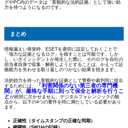
グやPC内のデータは「客観的な法的証拠」として強い効
力を持つようになるのです。
まとめ
情報漏えい発覚時、ESETを適切に設定しておくことで
「強力な証拠となるログ」を残すことは可能です。しか
し、いざインシデントが発生した際に、そのログを自社の
担当者自身で収集・解析しようとすることは、かえって証
拠能力を失わせる取り返しのつかない結果を招きます。
法的効力を持った客観的な証拠として警察や裁判所に提出
「利害関係のない第三者の専門機
するためには、
関」が、厳格な手順に則って保全と解析を行うこ
と
が絶対に欠かせません。デジタルフォレンジックの観
点から、以下の4つの要件を特に満たしている必要があり
ます。
正確性（タイムスタンプの正確な同期）
網羅性（5W1Hの記録）