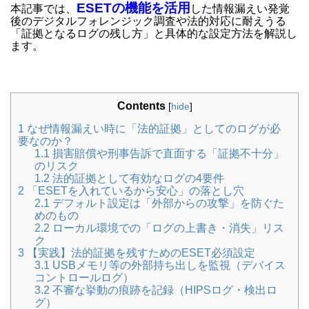
ESETの機能を活用
本記事では、
した情報漏えい発覚
後のデジタルフォレンジック調査や法的対応に耐えうる
「証拠となるログの残し方」と具体的な設定方法を解説し
ます。
Contents
[
hide
]
1
なぜ情報漏えい時に「法的証拠」としてのログが必
要なのか？
1.1
損害賠償や刑事告訴で直面する「証拠不十分」
のリスク
1.2
法的証拠として有効なログの4要件
2
「ESETを入れているから安心」の落とし穴
2.1
デフォルト設定は「外部からの攻撃」を防ぐた
めのもの
2.2
ローカル環境での「ログの上書き・消失」リス
ク
3
【実践】法的証拠を残すためのESET必須設定
3.1
USBメモリ等の外部持ち出しを監視（デバイス
コントロールログ）
3.2
不審な挙動の痕跡を記録（HIPSログ・検出ロ
グ）