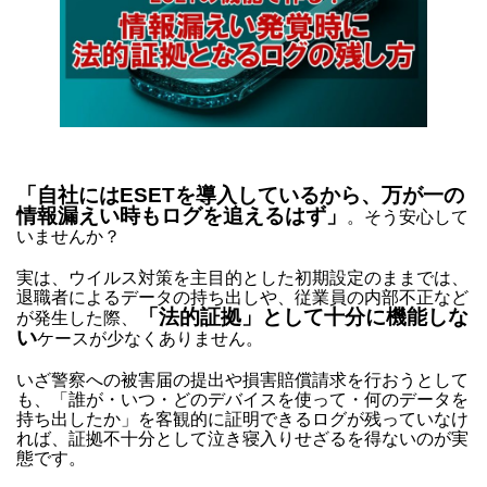
「自社にはESETを導入しているから、万が一の
情報漏えい時もログを追えるはず」
。そう安心して
いませんか？
実は、ウイルス対策を主目的とした初期設定のままでは、
退職者によるデータの持ち出しや、従業員の内部不正など
「法的証拠」として十分に機能しな
が発生した際、
い
ケースが少なくありません。
いざ警察への被害届の提出や損害賠償請求を行おうとして
も、「誰が・いつ・どのデバイスを使って・何のデータを
持ち出したか」を客観的に証明できるログが残っていなけ
れば、証拠不十分として泣き寝入りせざるを得ないのが実
態です。