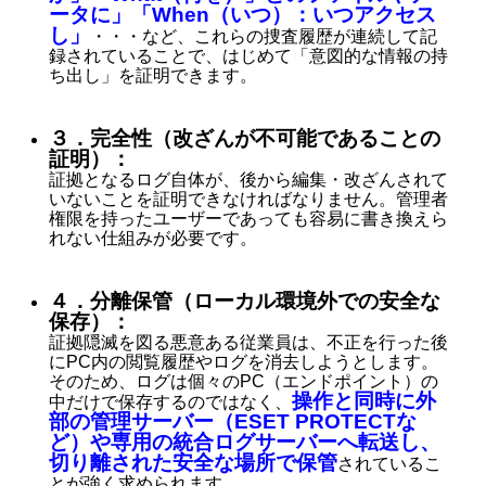
ータに」「When（いつ）：いつアクセス
し」
・・・など、これらの捜査履歴が連続して記
録されていることで、はじめて「意図的な情報の持
ち出し」を証明できます。
３．完全性（改ざんが不可能であることの
証明）：
証拠となるログ自体が、後から編集・改ざんされて
いないことを証明できなければなりません。管理者
権限を持ったユーザーであっても容易に書き換えら
れない仕組みが必要です。
４．分離保管（ローカル環境外での安全な
保存）：
証拠隠滅を図る悪意ある従業員は、不正を行った後
にPC内の閲覧履歴やログを消去しようとします。
そのため、ログは個々のPC（エンドポイント）の
操作と同時に外
中だけで保存するのではなく、
部の管理サーバー（ESET PROTECTな
ど）や専用の統合ログサーバーへ転送し、
切り離された安全な場所で保管
されているこ
とが強く求められます。