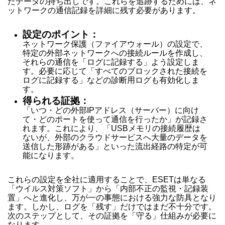
たデータの持ち出しです。これらを追跡するためには、ネ
ットワークの通信記録を詳細に残す必要があります。
設定のポイント：
ネットワーク保護（ファイアウォール）の設定で、
特定の外部ネットワークへの接続ルールを作成し、
それらの通信を「ログに記録する」よう設定しま
す。必要に応じて「すべてのブロックされた接続を
ログに記録する」などの診断用ログも有効化しま
す。
得られる証拠：
「いつ・どの外部IPアドレス（サーバー）に向け
て・どのポートを使って通信を行ったか」が記録さ
れます。これにより、「USBメモリの接続履歴は
ないが、外部のクラウドサービスへ大量のデータを
送信した形跡がある」といった流出経路の特定が可
能になります。
これらの設定を全社に適用することで、ESETは単なる
「ウイルス対策ソフト」から「内部不正の監視・記録装
置」へと進化し、万が一の事態における強力な防具となり
ます。しかし、ログを「残す」だけではまだ不十分です。
次のステップとして、その証拠を「守る」仕組みが必要に
なります。