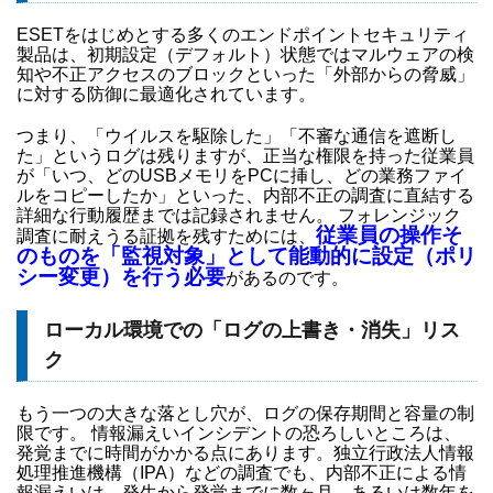
ESETをはじめとする多くのエンドポイントセキュリティ
製品は、初期設定（デフォルト）状態ではマルウェアの検
知や不正アクセスのブロックといった「外部からの脅威」
に対する防御に最適化されています。
つまり、「ウイルスを駆除した」「不審な通信を遮断し
た」というログは残りますが、正当な権限を持った従業員
が「いつ、どのUSBメモリをPCに挿し、どの業務ファイ
ルをコピーしたか」といった、内部不正の調査に直結する
詳細な行動履歴までは記録されません。 フォレンジック
従業員の操作そ
調査に耐えうる証拠を残すためには、
のものを「監視対象」として能動的に設定（ポリ
シー変更）を行う必要
があるのです。
ローカル環境での「ログの上書き・消失」リス
ク
もう一つの大きな落とし穴が、ログの保存期間と容量の制
限です。 情報漏えいインシデントの恐ろしいところは、
発覚までに時間がかかる点にあります。独立行政法人情報
処理推進機構（IPA）などの調査でも、内部不正による情
報漏えいは、発生から発覚までに数ヶ月、あるいは数年を