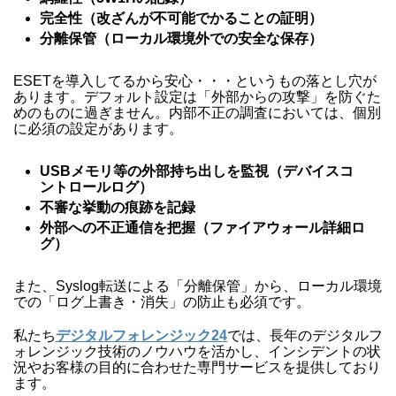
完全性（改ざんが不可能でかることの証明）
分離保管（ローカル環境外での安全な保存）
ESETを導入してるから安心・・・というもの落とし穴が
あります。デフォルト設定は「外部からの攻撃」を防ぐた
めのものに過ぎません。内部不正の調査においては、個別
に必須の設定があります。
USBメモリ等の外部持ち出しを監視（デバイスコ
ントロールログ）
不審な挙動の痕跡を記録
外部への不正通信を把握（ファイアウォール詳細ロ
グ）
また、Syslog転送による「分離保管」から、ローカル環境
での「ログ上書き・消失」の防止も必須です。
私たち
デジタルフォレンジック24
では、長年のデジタルフ
ォレンジック技術のノウハウを活かし、インシデントの状
況やお客様の目的に合わせた専門サービスを提供しており
ます。