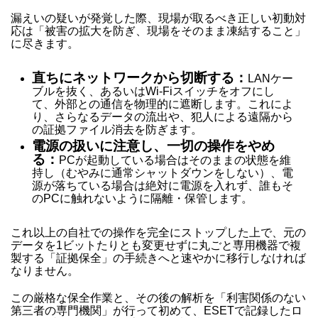
漏えいの疑いが発覚した際、現場が取るべき正しい初動対
応は「被害の拡大を防ぎ、現場をそのまま凍結すること」
に尽きます。
直ちにネットワークから切断する：
LANケー
ブルを抜く、あるいはWi-Fiスイッチをオフにし
て、外部との通信を物理的に遮断します。これによ
り、さらなるデータの流出や、犯人による遠隔から
の証拠ファイル消去を防ぎます。
電源の扱いに注意し、一切の操作をやめ
る：
PCが起動している場合はそのままの状態を維
持し（むやみに通常シャットダウンをしない）、電
源が落ちている場合は絶対に電源を入れず、誰もそ
のPCに触れないように隔離・保管します。
これ以上の自社での操作を完全にストップした上で、元の
データを1ビットたりとも変更せずに丸ごと専用機器で複
製する「証拠保全」の手続きへと速やかに移行しなければ
なりません。
この厳格な保全作業と、その後の解析を「利害関係のない
第三者の専門機関」が行って初めて、ESETで記録したロ