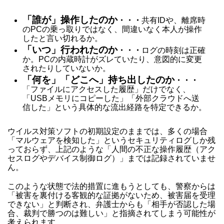
「誰が」操作したのか
・・・
共有IDや、離席時
のPCの乗っ取りではなく、間違いなく本人が操作
したと言い切れるか。
「いつ」行われたのか
・・・
ログの時刻は正確
か。PCの内蔵時計がズレていたり、意図的に変更
されたりしていないか。
「何を」「どこへ」持ち出したのか
・・・
「ファイルにアクセスした履歴」だけでなく、
「USBメモリにコピーした」「外部クラウドへ送
信した」という具体的な流出経路を特定できるか。
ウイルス対策ソフトの初期設定のままでは、多くの場合
「マルウェアを検知した」というセキュリティログしか残
っておらず、上記のような「人間の不正な操作履歴（アク
セスログやデバイス制御ログ）」までは記録されていませ
ん。
このような状態で法的措置に進もうとしても、警察からは
「被害を裏付ける客観的な証拠がないため、被害届を受理
できない」と判断され、弁護士からも「相手が否認した場
合、裁判で勝つのは難しい」と指摘されてしまう可能性が
考えられます。