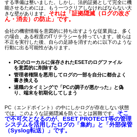
する準備は整いました。しかし、法的証拠として完全に機
能させるためには、もう一つクリアしなければならない大
それは「証拠隠滅（ログの改ざ
きな壁があります。
ん・消去）の防止」です。
会社の機密情報を意図的に持ち出すような従業員は、多く
の場合、ある程度のITリテラシーを持っています。彼らは
不正を実行した後、自らの足跡を消すために以下のような
行動に出る可能性があります。
PCのローカルに保存されたESETのログファイル
を意図的に削除する
管理者権限を悪用してログの一部を自分に都合よく
書き換える
退職のタイミングで「PCの調子が悪かった」と偽
り、端末を初期化してしまう
PC（エンドポイント）の中にしかログが存在しない状態
そこ
では、このような証拠隠滅を防ぐことは困難です。
で不可欠となるのが、ESET PROTECT等の管理
システムを活用したログの「集約」と「外部保管
（Syslog転送）」です。