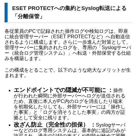
ESET PROTECTへの集約とSyslog転送による
「分離保管」
各従業員のPCで記録された操作ログや検知ログは、即座
に統合管理サーバー（ESET PROTECTなど）へ自動送信
されるように構成します。さらに一歩進んだ対策として、
管理サーバーに集約されたログを、専用の「Syslogサーバ
ー（統合ログ管理システム）」へ転送・外部保管する仕組
みを構築します。
この構成をとることで、以下のような絶大なメリットが生
まれます。
エンドポイントでの隠滅が不可能に
：
操作
が行われた瞬間に外部サーバーへログが送信される
ため、直後に本人がPC内のログを消去したり端末
を初期化したりしても、外部サーバーには「操作し
た事実」と「ログを消そうとした事実」の両方が証
拠として安全に残ります。
改ざん防止（完全性の担保）
：
Syslogサーバ
ーなどのログ専用システムは、基本的に追記のみが
許可され、過去の記録の改ざんや削除が極めて困難