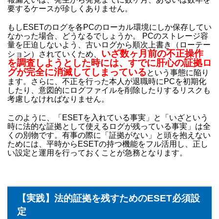
要するケースが珍しくありません。
もしESETのログを各PCのローカル環境にしか保存してい
なかった場合、どうなるでしょうか。 PCのストレージ容
量を圧迫しないよう、古いログから順次上書き（ローテー
いざ数ヶ月前の不正操作
ション）されていくため、
を調査しようとした時には、すでに肝心の証拠ロ
グが完全に消滅してしまっている
という事態に陥り
ます。さらに、不正を行った本人が退職時にPCを初期化
したり、意図的にログファイルを削除したりするリスクも
考慮しなければなりません。
このように、「ESETを入れている事実」と「いざという
時に法的な証拠として使えるログが残っている事実」は全
くの別物です。有事の際に「証拠がない」と頭を抱えない
ためには、平時からESETの持つ機能をフル活用し、正し
い設定と運用を行っておくことが急務となります。
【実践】法的証拠を残すためのESET必須設
定