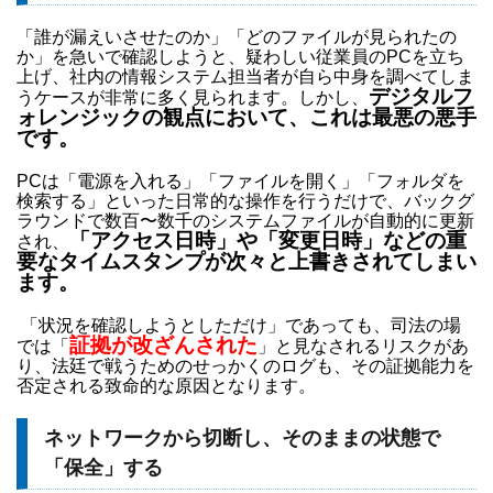
「誰が漏えいさせたのか」「どのファイルが見られたの
か」を急いで確認しようと、疑わしい従業員のPCを立ち
上げ、社内の情報システム担当者が自ら中身を調べてしま
デジタルフ
うケースが非常に多く見られます。しかし、
ォレンジックの観点において、これは最悪の悪手
です。
PCは「電源を入れる」「ファイルを開く」「フォルダを
検索する」といった日常的な操作を行うだけで、バックグ
ラウンドで数百〜数千のシステムファイルが自動的に更新
「アクセス日時」や「変更日時」などの重
され、
要なタイムスタンプが次々と上書きされてしまい
ます。
「状況を確認しようとしただけ」であっても、司法の場
証拠が改ざんされた
では「
」と見なされるリスクがあ
り、法廷で戦うためのせっかくのログも、その証拠能力を
否定される致命的な原因となります。
ネットワークから切断し、そのままの状態で
「保全」する