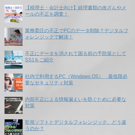
【税理士・会計士向け】経理書類の改ざんやメ
ールの不正を調査！
業務委託の不正でPCのデータ削除？デジタルフ
ォレンジックで解決！
不正にデータを消されて困る前の予防策として
SS1をご紹介
社内で利用するPC（Windows OS） 最低限必
要なセキュリティ対策
内部不正による情報漏えいを防ぐために必要な
対策
監視ソフトとデジタルフォレンジック、どう違
うのか？