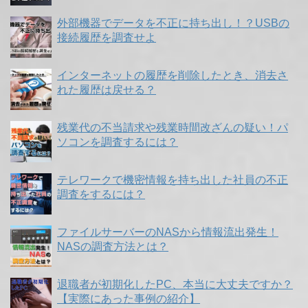
外部機器でデータを不正に持ち出し！？USBの
接続履歴を調査せよ
インターネットの履歴を削除したとき、消去さ
れた履歴は戻せる？
残業代の不当請求や残業時間改ざんの疑い！パ
ソコンを調査するには？
テレワークで機密情報を持ち出した社員の不正
調査をするには？
ファイルサーバーのNASから情報流出発生！
NASの調査方法とは？
退職者が初期化したPC、本当に大丈夫ですか？
【実際にあった事例の紹介】