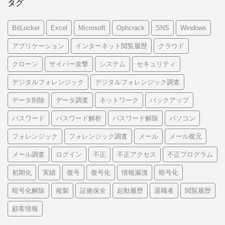
タグ
BitLocker
Excel
Microsoft
Ophcrack
SNS
Windows
アプリケーション
インターネット閲覧履歴
クラウド
クローン
サイバー攻撃
システム
セキュリティ
デジタルフォレンジック
デジタルフォレンジック調査
データ削除
データ調査
ネットワーク
バックアップ
パスワード
パスワード解析
パスワード解除
パソコン
フォレンジック
フォレンジック調査
メール
メール復元
メール調査
ログイン
不正
不正アクセス
不正プログラム
初期化
実績
復号
復号化
情報漏洩
暗号化
暗号化解除
複製
証拠保全
起動履歴
退職者
閲覧履歴
顧客情報