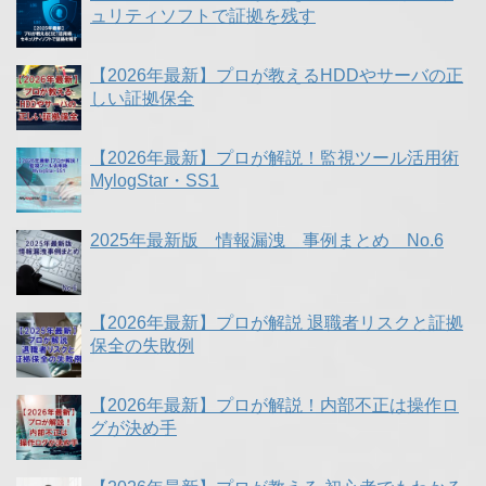
ュリティソフトで証拠を残す
【2026年最新】プロが教えるHDDやサーバの正
しい証拠保全
【2026年最新】プロが解説！監視ツール活用術
MylogStar・SS1
2025年最新版 情報漏洩 事例まとめ No.6
【2026年最新】プロが解説 退職者リスクと証拠
保全の失敗例
【2026年最新】プロが解説！内部不正は操作ロ
グが決め手