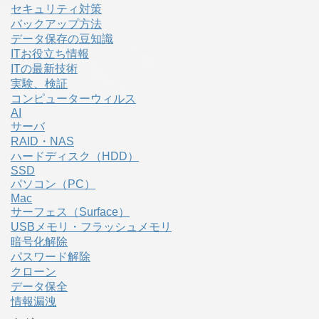
セキュリティ対策
バックアップ方法
データ保存の豆知識
ITお役立ち情報
ITの最新技術
実験、検証
コンピューターウィルス
AI
サーバ
RAID・NAS
ハードディスク（HDD）
SSD
パソコン（PC）
Mac
サーフェス（Surface）
USBメモリ・フラッシュメモリ
暗号化解除
パスワード解除
クローン
データ保全
情報漏洩