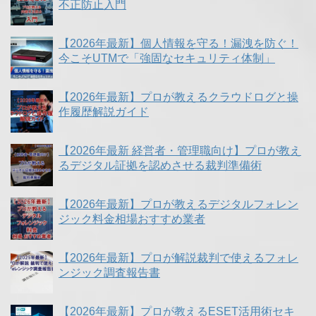
不正防止入門
【2026年最新】個人情報を守る！漏洩を防ぐ！
今こそUTMで「強固なセキュリティ体制」
【2026年最新】プロが教えるクラウドログと操
作履歴解説ガイド
【2026年最新 経営者・管理職向け】プロが教え
るデジタル証拠を認めさせる裁判準備術
【2026年最新】プロが教えるデジタルフォレン
ジック料金相場おすすめ業者
【2026年最新】プロが解説裁判で使えるフォレ
ンジック調査報告書
【2026年最新】プロが教えるESET活用術セキ