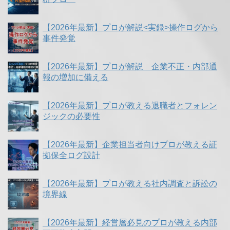
【2026年最新】プロが解説<実録>操作ログから
事件発覚
【2026年最新】プロが解説 企業不正・内部通
報の増加に備える
【2026年最新】プロが教える退職者とフォレン
ジックの必要性
【2026年最新】企業担当者向けプロが教える証
拠保全ログ設計
【2026年最新】プロが教える社内調査と訴訟の
境界線
【2026年最新】経営層必見のプロが教える内部