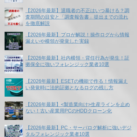
【2026年最新】退職者の不正はいつ暴ける？調
査期間の目安と「調査報告書」提出までの流れ
を徹底解説
【2026年最新】プロが解説！操作ログから情報
漏えいや横領が発覚した実録
【2026年最新】社内横領・背任行為が発生！証
拠保全に強いフォレンジック業者10選
【2026年最新】ESETの機能で作る！情報漏え
い発覚時に法的証拠となるログの残し方
【2026年最新】<製造業向け>生産ラインを止め
ない！古い産業用PCのHDDクローン化
【2026年最新】PC・サーバログ解析に強いデジ
タルフォレンジック業者10選