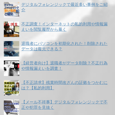
デジタルフォレンジックで最近多い事例をご紹
介
不正調査！インターネットの私的利用や情報漏
えいを閲覧履歴から暴く
退職者にパソコンを初期化された！削除された
データは復元できる？
【経営者向け】退職者がデータ削除？不正行為
や情報漏えいを調査！
【不正請求】残業時間改ざんの証拠をつかむに
は？【私的利用】
【メール不祥事】デジタルフォレンジックで不
正や犯罪を見抜く