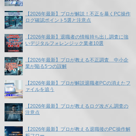
【2026年最新】プロが解説！不正を暴くPC操作
ログ確認ポイント5選と注意点
【2026年最新】退職者の情報持ち出し調査に強
いデジタルフォレンジック業者10選
【2026年最新】プロが教える不正調査 中小企
業が陥る5つの誤解
【2026年最新】プロが解説退職者PCの消えたフ
ァイルを追う
【2026年最新】プロが教えるログ改ざん調査の
注意点
【2026年最新】プロが教える退職後のPC操作解
析フロー