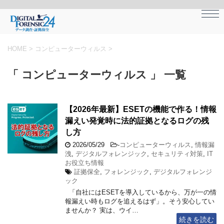
HOME
>
コンピューターウィルス
>
「 コンピューターウィルス 」 一覧
【2026年最新】ESETの機能で作る！情報
漏えい発覚時に法的証拠となるログの残
し方
2026/05/29
-
コンピューターウィルス
,
情報漏
洩
,
デジタルフォレンジック
,
セキュリティ対策
,
IT
お役立ち情報
証拠保全
,
フォレンジック
,
デジタルフォレンジ
ック
「自社にはESETを導入しているから、万が一の情
報漏えい時もログを追えるはず」。そう安心してい
ませんか？ 実は、ウイ…
続きを読む