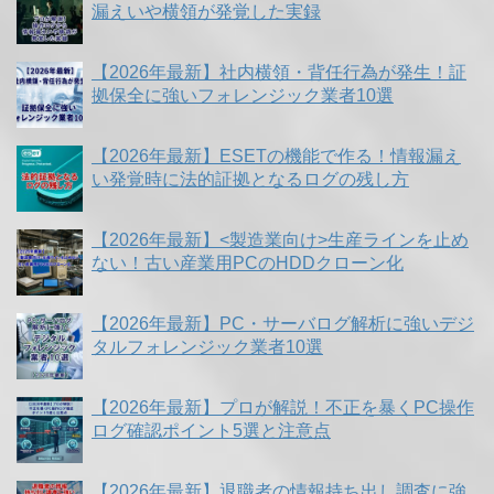
漏えいや横領が発覚した実録
【2026年最新】社内横領・背任行為が発生！証
拠保全に強いフォレンジック業者10選
【2026年最新】ESETの機能で作る！情報漏え
い発覚時に法的証拠となるログの残し方
【2026年最新】<製造業向け>生産ラインを止め
ない！古い産業用PCのHDDクローン化
【2026年最新】PC・サーバログ解析に強いデジ
タルフォレンジック業者10選
【2026年最新】プロが解説！不正を暴くPC操作
ログ確認ポイント5選と注意点
【2026年最新】退職者の情報持ち出し調査に強