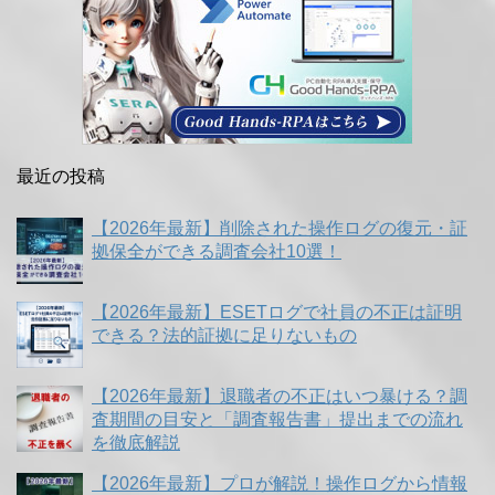
最近の投稿
【2026年最新】削除された操作ログの復元・証
拠保全ができる調査会社10選！
【2026年最新】ESETログで社員の不正は証明
できる？法的証拠に足りないもの
【2026年最新】退職者の不正はいつ暴ける？調
査期間の目安と「調査報告書」提出までの流れ
を徹底解説
【2026年最新】プロが解説！操作ログから情報