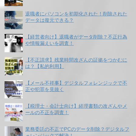
退職者にパソコンを初期化された！削除された
データは復元できる？
【経営者向け】退職者がデータ削除？不正行為
や情報漏えいを調査！
【不正請求】残業時間改ざんの証拠をつかむに
は？【私的利用】
【メール不祥事】デジタルフォレンジックで不
正や犯罪を見抜く
【税理士・会計士向け】経理書類の改ざんやメ
ールの不正を調査！
業務委託の不正でPCのデータ削除？デジタルフ
ォレンジックで解決！