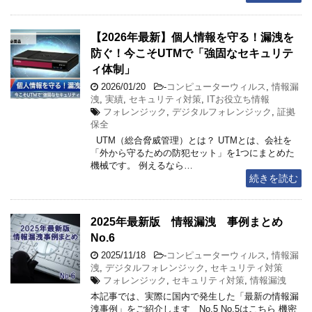
【2026年最新】個人情報を守る！漏洩を
防ぐ！今こそUTMで「強固なセキュリテ
ィ体制」
2026/01/20
-
コンピューターウィルス
,
情報漏
洩
,
実績
,
セキュリティ対策
,
ITお役立ち情報
フォレンジック
,
デジタルフォレンジック
,
証拠
保全
UTM（総合脅威管理）とは？ UTMとは、会社を
「外から守るための防犯セット」を1つにまとめた
機械です。 例えるなら…
続きを読む
2025年最新版 情報漏洩 事例まとめ
No.6
2025/11/18
-
コンピューターウィルス
,
情報漏
洩
,
デジタルフォレンジック
,
セキュリティ対策
フォレンジック
,
セキュリティ対策
,
情報漏洩
本記事では、実際に国内で発生した「最新の情報漏
洩事例」をご紹介します No.5 No.5はこちら 機密