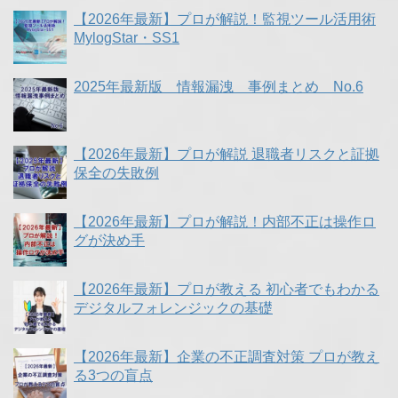
【2026年最新】プロが解説！監視ツール活用術
MylogStar・SS1
2025年最新版 情報漏洩 事例まとめ No.6
【2026年最新】プロが解説 退職者リスクと証拠
保全の失敗例
【2026年最新】プロが解説！内部不正は操作ロ
グが決め手
【2026年最新】プロが教える 初心者でもわかる
デジタルフォレンジックの基礎
【2026年最新】企業の不正調査対策 プロが教え
る3つの盲点