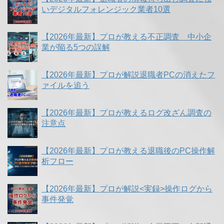
いデジタルフォレンジック業者10選
【2026年最新】プロが教える不正調査 中小企
業が陥る5つの誤解
【2026年最新】プロが解説退職者PCの消えたフ
ァイルを追う
【2026年最新】プロが教えるログ改ざん調査の
注意点
【2026年最新】プロが教える退職後のPC操作解
析フロー
【2026年最新】プロが解説<実録>操作ログから
事件発覚