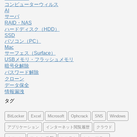
コンピューターウィルス
AI
サーバ
RAID・NAS
ハードディスク（HDD）
SSD
パソコン（PC）
Mac
サーフェス（Surface）
USBメモリ・フラッシュメモリ
暗号化解除
パスワード解除
クローン
データ保全
情報漏洩
タグ
BitLocker
Excel
Microsoft
Ophcrack
SNS
Windows
アプリケーション
インターネット閲覧履歴
クラウド