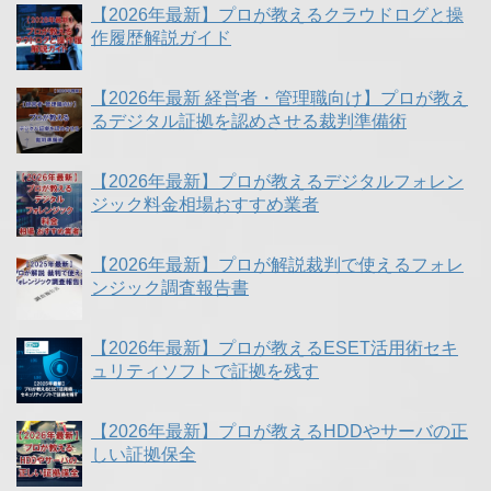
【2026年最新】プロが教えるクラウドログと操
作履歴解説ガイド
【2026年最新 経営者・管理職向け】プロが教え
るデジタル証拠を認めさせる裁判準備術
【2026年最新】プロが教えるデジタルフォレン
ジック料金相場おすすめ業者
【2026年最新】プロが解説裁判で使えるフォレ
ンジック調査報告書
【2026年最新】プロが教えるESET活用術セキ
ュリティソフトで証拠を残す
【2026年最新】プロが教えるHDDやサーバの正
しい証拠保全