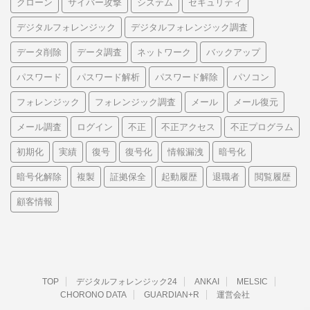
クローン
サイバー攻撃
システム
セキュリティ
デジタルフォレンジック
デジタルフォレンジック調査
データ削除
データ調査
ネットワーク
バックアップ
パスワード
パスワード解析
パスワード解除
パソコン
フォレンジック
フォレンジック調査
メール
メール復元
メール調査
ログイン
不正
不正アクセス
不正プログラム
初期化
実績
復号
復号化
情報漏洩
暗号化
暗号化解除
複製
証拠保全
起動履歴
退職者
閲覧履歴
顧客情報
TOP
デジタルフォレンジック24
ANKAI
MELSIC
CHORONO DATA
GUARDIAN+R
運営会社