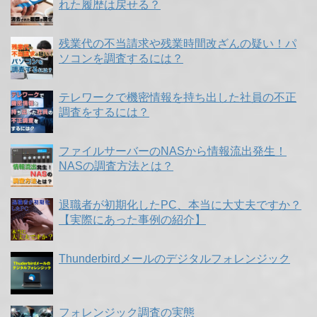
れた履歴は戻せる？
残業代の不当請求や残業時間改ざんの疑い！パ
ソコンを調査するには？
テレワークで機密情報を持ち出した社員の不正
調査をするには？
ファイルサーバーのNASから情報流出発生！
NASの調査方法とは？
退職者が初期化したPC、本当に大丈夫ですか？
【実際にあった事例の紹介】
Thunderbirdメールのデジタルフォレンジック
フォレンジック調査の実態