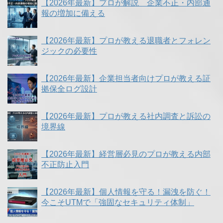
【2026年最新】プロが解説 企業不正・内部通
報の増加に備える
【2026年最新】プロが教える退職者とフォレン
ジックの必要性
【2026年最新】企業担当者向けプロが教える証
拠保全ログ設計
【2026年最新】プロが教える社内調査と訴訟の
境界線
【2026年最新】経営層必見のプロが教える内部
不正防止入門
【2026年最新】個人情報を守る！漏洩を防ぐ！
今こそUTMで「強固なセキュリティ体制」