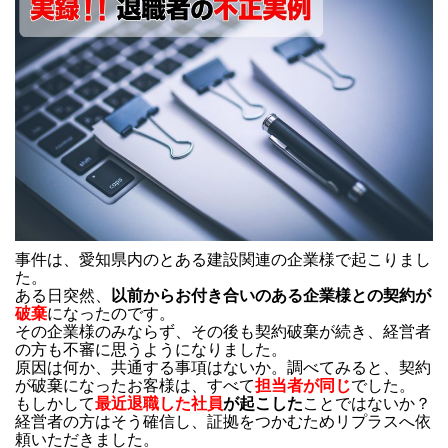
事件は、愛知県内のとある建設関連の企業様で起こりまし
た。
ある日突然、
以前からお付き合いのある企業様との契約が
破棄
になったのです。
その企業様のみならず、その後も契約破棄が続き、経営者
の方も不審に思うようになりました。
原因は何か、共通する事項はないか。調べてみると、契約
が破棄になったお客様は、すべて
担当者が同じ
でした。
もしかして
最近退職した社員
が起こした
ことではないか？
経営者の方はそう確信し、証拠をつかむためリプラスへ依
頼いただきました。