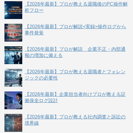
【2026年最新】プロが教える退職後のPC操作解
析フロー
【2026年最新】プロが解説<実録>操作ログから
事件発覚
【2026年最新】プロが解説 企業不正・内部通
報の増加に備える
【2026年最新】プロが教える退職者とフォレン
ジックの必要性
【2026年最新】企業担当者向けプロが教える証
拠保全ログ設計
【2026年最新】プロが教える社内調査と訴訟の
境界線