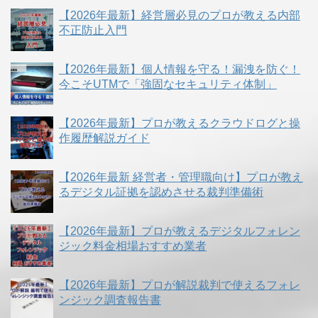
【2026年最新】経営層必見のプロが教える内部
不正防止入門
【2026年最新】個人情報を守る！漏洩を防ぐ！
今こそUTMで「強固なセキュリティ体制」
【2026年最新】プロが教えるクラウドログと操
作履歴解説ガイド
【2026年最新 経営者・管理職向け】プロが教え
るデジタル証拠を認めさせる裁判準備術
【2026年最新】プロが教えるデジタルフォレン
ジック料金相場おすすめ業者
【2026年最新】プロが解説裁判で使えるフォレ
ンジック調査報告書