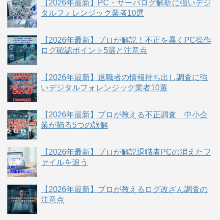
【2026年最新】PC・サーバログ解析に強いデジ
タルフォレンジック業者10選
【2026年最新】プロが解説！不正を暴くPC操作
ログ確認ポイント5選と注意点
【2026年最新】退職者の情報持ち出し調査に強
いデジタルフォレンジック業者10選
【2026年最新】プロが教える不正調査 中小企
業が陥る5つの誤解
【2026年最新】プロが解説退職者PCの消えたフ
ァイルを追う
【2026年最新】プロが教えるログ改ざん調査の
注意点