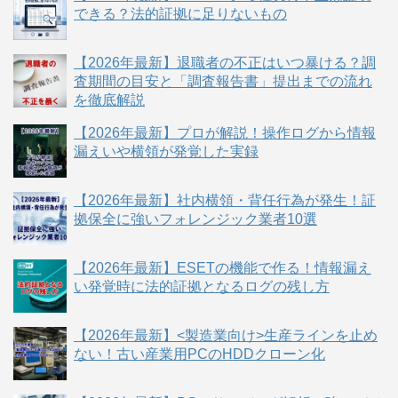
できる？法的証拠に足りないもの
【2026年最新】退職者の不正はいつ暴ける？調
査期間の目安と「調査報告書」提出までの流れ
を徹底解説
【2026年最新】プロが解説！操作ログから情報
漏えいや横領が発覚した実録
【2026年最新】社内横領・背任行為が発生！証
拠保全に強いフォレンジック業者10選
【2026年最新】ESETの機能で作る！情報漏え
い発覚時に法的証拠となるログの残し方
【2026年最新】<製造業向け>生産ラインを止め
ない！古い産業用PCのHDDクローン化