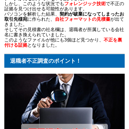
しかし、このような状況でも
フォレンジック技術
で不正の
証拠を見つけ出せる可能性があります。
パソコンを解析した結果、
契約が破棄になってしまったお
取引先様宛
に作られた、
自社フォーマットの見積書
が出て
きました。
そしてその見積書の社名欄は、退職者が所属している会社
名に書き換えられていました。
このようなファイルが他にも3個ほど見つかり、
不正を裏
付ける証拠
となりました。
退職者不正調査のポイント！