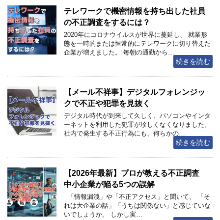
テレワークで機密情報を持ち出した社員
の不正調査をするには？
2020年にコロナウイルスが世界に蔓延し、 就業形
態を一時的または恒常的にテレワークに切り替えた
企業が増えました。 毎朝の通勤から…
続きを読む
【メール不祥事】デジタルフォレンジッ
クで不正や犯罪を見抜く
デジタル時代が到来して久しく、パソコンやインタ
ーネットを利用した犯罪が珍しくなくなりました。
社内で発生する不正行為にも、何らかの…
続きを読む
【2026年最新】プロが教える不正調査
中小企業が陥る5つの誤解
「情報漏洩」や「不正アクセス」と聞いて、 「そ
れは大企業の話」「うちは関係ない」と感じていな
いでしょうか。 しかし実…