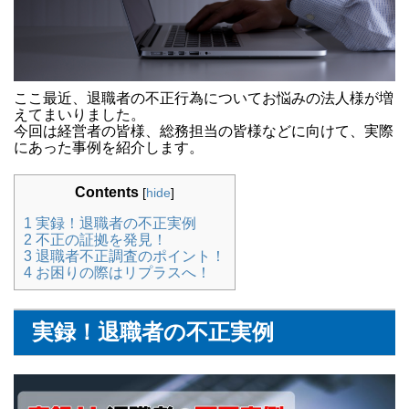
ここ最近、退職者の不正行為についてお悩みの法人様が増
えてまいりました。
今回は経営者の皆様、総務担当の皆様などに向けて、実際
にあった事例を紹介します。
Contents
[
hide
]
1
実録！退職者の不正実例
2
不正の証拠を発見！
3
退職者不正調査のポイント！
4
お困りの際はリプラスへ！
実録！退職者の不正実例