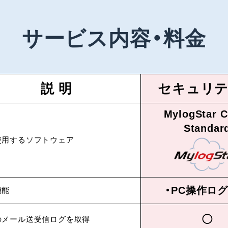
サービス内容・料金
説 明
セキュリ
MylogStar C
Standar
使用するソフトウェア
・PC操作ロ
機能
◯
のメール送受信ログを取得