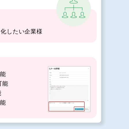
率化したい企業様
可能
可能
能
可能