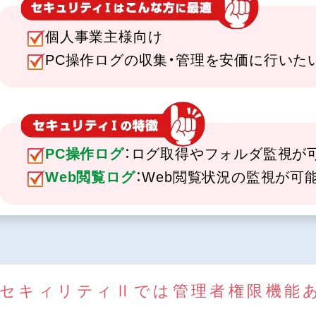
個人事業主様向け
PC操作ログの収集・管理を安価に行いた
PC操作ログ
：ログ取得やフォルダ監視が
Web閲覧ログ
：Web閲覧状況の監視が可
セキィリティⅡでは管理者権限機能