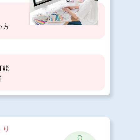
い方
可能
能
あり