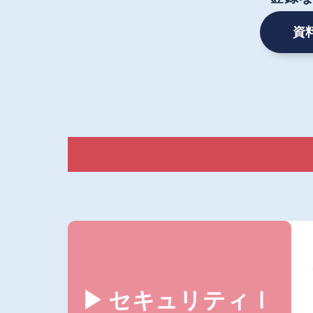
資
セキュリティⅠ