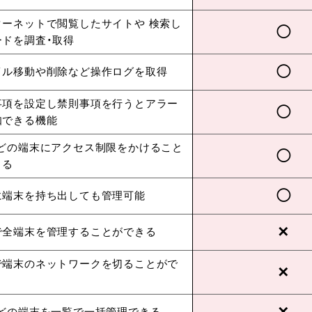
ターネットで閲覧したサイトや 検索し
◯
ードを調査・取得
◯
イル移動や削除など操作ログを取得
事項を設定し禁則事項を行うとアラー
◯
知できる機能
などの端末にアクセス制限をかけること
◯
きる
◯
に端末を持ち出しても管理可能
✕
で全端末を管理することができる
で端末のネットワークを切ることがで
✕
✕
などの端末を一覧で一括管理できる