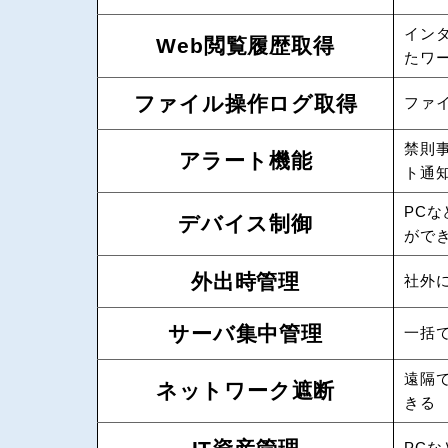
イン
Web閲覧履歴取得
たワ
ファイル操作ログ取得
ファ
禁則
アラート機能
ト通
PC
デバイス制御
がで
外出時管理
社外
サーバ集中管理
一括
遠隔
ネットワーク遮断
きる
PC