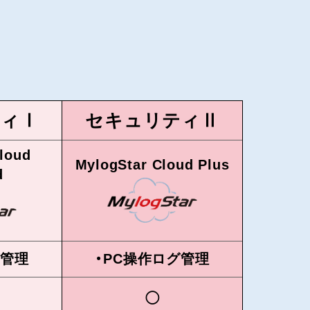
ティⅠ
セキュリティⅡ
loud
MylogStar Cloud Plus
d
グ管理
・PC操作ログ管理
◯