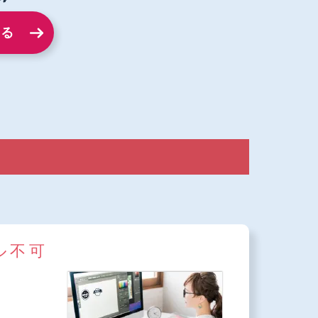
する
ル不可