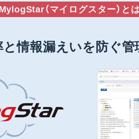
MylogStar（マイログスター）と
率と情報漏えいを防ぐ管