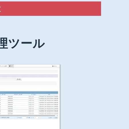
は
理ツール