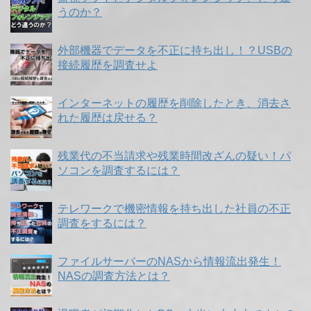
うのか？
外部機器でデータを不正に持ち出し！？USBの
接続履歴を調査せよ
インターネットの履歴を削除したとき、消去さ
れた履歴は戻せる？
残業代の不当請求や残業時間改ざんの疑い！パ
ソコンを調査するには？
テレワークで機密情報を持ち出した社員の不正
調査をするには？
ファイルサーバーのNASから情報流出発生！
NASの調査方法とは？