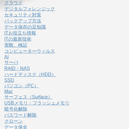
クラウド
デジタルフォレンジック
セキュリティ対策
バックアップ方法
データ保存の豆知識
ITお役立ち情報
ITの最新技術
実験、検証
コンピューターウィルス
AI
サーバ
RAID・NAS
ハードディスク（HDD）
SSD
パソコン（PC）
Mac
サーフェス（Surface）
USBメモリ・フラッシュメモリ
暗号化解除
パスワード解除
クローン
データ保全