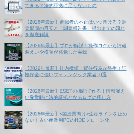
できる？法的証拠に足りないもの
【2026年最新】退職者の不正はいつ暴ける？調
査期間の目安と「調査報告書」提出までの流れ
を徹底解説
【2026年最新】プロが解説！操作ログから情報
漏えいや横領が発覚した実録
【2026年最新】社内横領・背任行為が発生！証
拠保全に強いフォレンジック業者10選
【2026年最新】ESETの機能で作る！情報漏え
い発覚時に法的証拠となるログの残し方
【2026年最新】<製造業向け>生産ラインを止め
ない！古い産業用PCのHDDクローン化