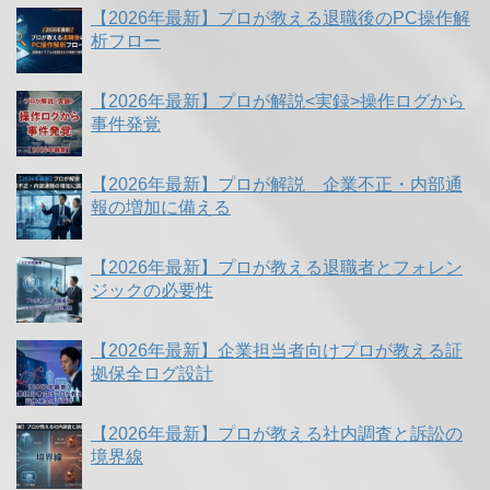
【2026年最新】プロが教える退職後のPC操作解
析フロー
【2026年最新】プロが解説<実録>操作ログから
事件発覚
【2026年最新】プロが解説 企業不正・内部通
報の増加に備える
【2026年最新】プロが教える退職者とフォレン
ジックの必要性
【2026年最新】企業担当者向けプロが教える証
拠保全ログ設計
【2026年最新】プロが教える社内調査と訴訟の
境界線