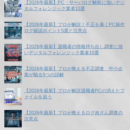
【2026年最新】PC・サーバログ解析に強いデジ
タルフォレンジック業者10選
【2026年最新】プロが解説！不正を暴くPC操作
ログ確認ポイント5選と注意点
【2026年最新】退職者の情報持ち出し調査に強
いデジタルフォレンジック業者10選
【2026年最新】プロが教える不正調査 中小企
業が陥る5つの誤解
【2026年最新】プロが解説退職者PCの消えたフ
ァイルを追う
【2026年最新】プロが教えるログ改ざん調査の
注意点