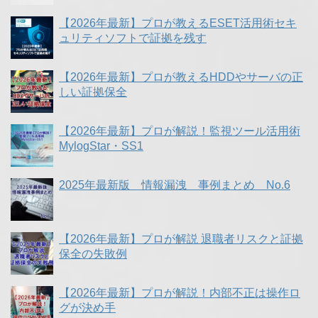
【2026年最新】プロが教えるESET活用術セキ
ュリティソフトで証拠を残す
【2026年最新】プロが教えるHDDやサーバの正
しい証拠保全
【2026年最新】プロが解説！監視ツール活用術
MylogStar・SS1
2025年最新版 情報漏洩 事例まとめ No.6
【2026年最新】プロが解説 退職者リスクと証拠
保全の失敗例
【2026年最新】プロが解説！内部不正は操作ロ
グが決め手