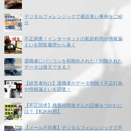
デジタルフォレンジックで最近多い事例をご紹
介
不正調査！インターネットの私的利用や情報漏
えいを閲覧履歴から暴く
退職者にパソコンを初期化された！削除された
データは復元できる？
【経営者向け】退職者がデータ削除？不正行為
や情報漏えいを調査！
【不正請求】残業時間改ざんの証拠をつかむに
は？【私的利用】
【メール不祥事】デジタルフォレンジックで不