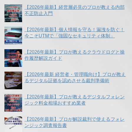
【2026年最新】経営層必見のプロが教える内部
不正防止入門
【2026年最新】個人情報を守る！漏洩を防ぐ！
今こそUTMで「強固なセキュリティ体制」
【2026年最新】プロが教えるクラウドログと操
作履歴解説ガイド
【2026年最新 経営者・管理職向け】プロが教え
るデジタル証拠を認めさせる裁判準備術
【2026年最新】プロが教えるデジタルフォレン
ジック料金相場おすすめ業者
【2026年最新】プロが解説裁判で使えるフォレ
ンジック調査報告書