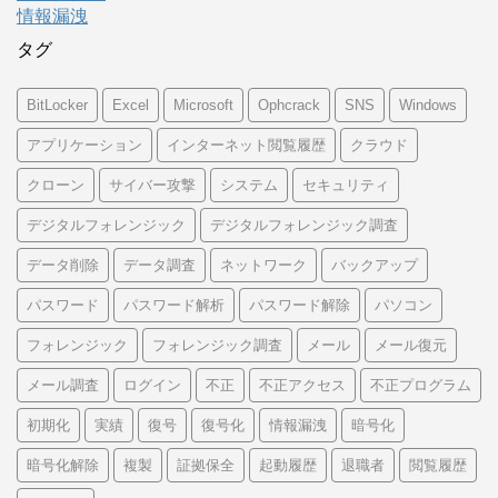
情報漏洩
タグ
BitLocker
Excel
Microsoft
Ophcrack
SNS
Windows
アプリケーション
インターネット閲覧履歴
クラウド
クローン
サイバー攻撃
システム
セキュリティ
デジタルフォレンジック
デジタルフォレンジック調査
データ削除
データ調査
ネットワーク
バックアップ
パスワード
パスワード解析
パスワード解除
パソコン
フォレンジック
フォレンジック調査
メール
メール復元
メール調査
ログイン
不正
不正アクセス
不正プログラム
初期化
実績
復号
復号化
情報漏洩
暗号化
暗号化解除
複製
証拠保全
起動履歴
退職者
閲覧履歴