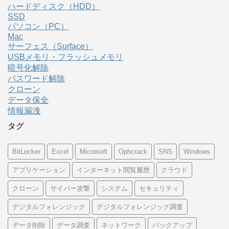
ハードディスク（HDD）
SSD
パソコン（PC）
Mac
サーフェス（Surface）
USBメモリ・フラッシュメモリ
暗号化解除
パスワード解除
クローン
データ保全
情報漏洩
タグ
BitLocker
Excel
Microsoft
Ophcrack
SNS
Windows
アプリケーション
インターネット閲覧履歴
クラウド
クローン
サイバー攻撃
システム
セキュリティ
デジタルフォレンジック
デジタルフォレンジック調査
データ削除
データ調査
ネットワーク
バックアップ