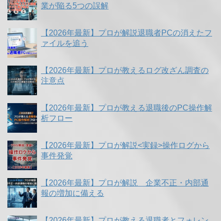
業が陥る5つの誤解
【2026年最新】プロが解説退職者PCの消えたフ
ァイルを追う
【2026年最新】プロが教えるログ改ざん調査の
注意点
【2026年最新】プロが教える退職後のPC操作解
析フロー
【2026年最新】プロが解説<実録>操作ログから
事件発覚
【2026年最新】プロが解説 企業不正・内部通
報の増加に備える
【2026年最新】プロが教える退職者とフォレン