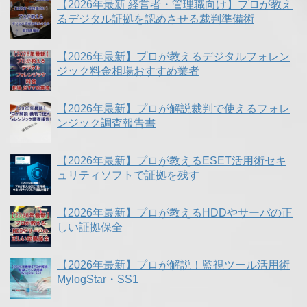
【2026年最新 経営者・管理職向け】プロが教え
るデジタル証拠を認めさせる裁判準備術
【2026年最新】プロが教えるデジタルフォレン
ジック料金相場おすすめ業者
【2026年最新】プロが解説裁判で使えるフォレ
ンジック調査報告書
【2026年最新】プロが教えるESET活用術セキ
ュリティソフトで証拠を残す
【2026年最新】プロが教えるHDDやサーバの正
しい証拠保全
【2026年最新】プロが解説！監視ツール活用術
MylogStar・SS1