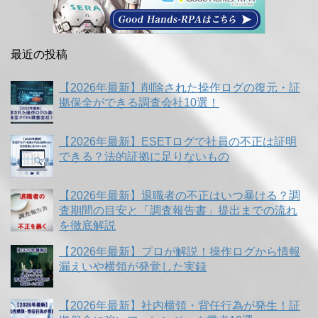
最近の投稿
【2026年最新】削除された操作ログの復元・証
拠保全ができる調査会社10選！
【2026年最新】ESETログで社員の不正は証明
できる？法的証拠に足りないもの
【2026年最新】退職者の不正はいつ暴ける？調
査期間の目安と「調査報告書」提出までの流れ
を徹底解説
【2026年最新】プロが解説！操作ログから情報
漏えいや横領が発覚した実録
【2026年最新】社内横領・背任行為が発生！証