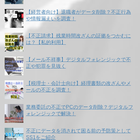
【経営者向け】退職者がデータ削除？不正行為
や情報漏えいを調査！
【不正請求】残業時間改ざんの証拠をつかむに
は？【私的利用】
【メール不祥事】デジタルフォレンジックで不
正や犯罪を見抜く
【税理士・会計士向け】経理書類の改ざんやメ
ールの不正を調査！
業務委託の不正でPCのデータ削除？デジタルフ
ォレンジックで解決！
不正にデータを消されて困る前の予防策として
SS1をご紹介