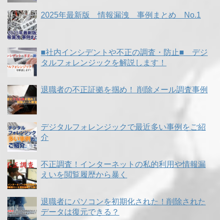
2025年最新版 情報漏洩 事例まとめ No.1
■社内インシデントや不正の調査・防止■ デジ
タルフォレンジックを解説します！
退職者の不正証拠を掴め！ 削除メール調査事例
デジタルフォレンジックで最近多い事例をご紹
介
不正調査！インターネットの私的利用や情報漏
えいを閲覧履歴から暴く
退職者にパソコンを初期化された！削除された
データは復元できる？