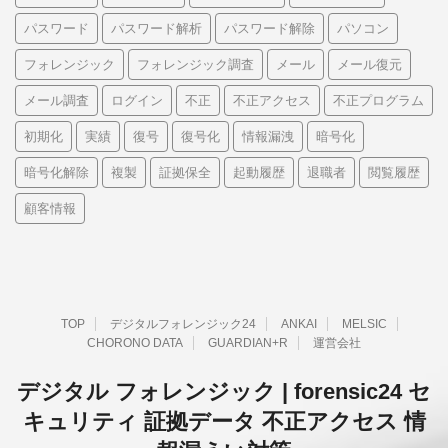
パスワード
パスワード解析
パスワード解除
パソコン
フォレンジック
フォレンジック調査
メール
メール復元
メール調査
ログイン
不正
不正アクセス
不正プログラム
初期化
実績
復号
復号化
情報漏洩
暗号化
暗号化解除
複製
証拠保全
起動履歴
退職者
閲覧履歴
顧客情報
TOP
デジタルフォレンジック24
ANKAI
MELSIC
CHORONO DATA
GUARDIAN+R
運営会社
デジタル フォレンジック | forensic24 セ
キュリティ 証拠データ 不正アクセス 情