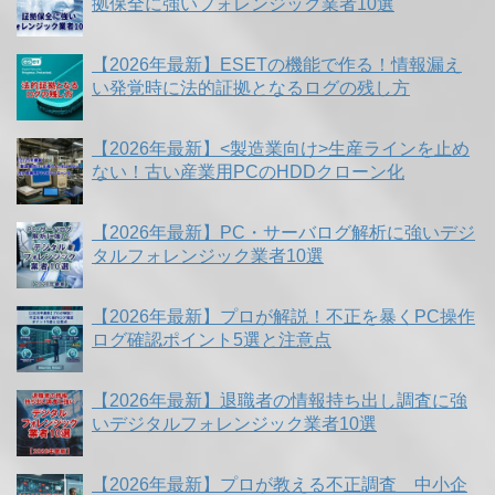
拠保全に強いフォレンジック業者10選
【2026年最新】ESETの機能で作る！情報漏え
い発覚時に法的証拠となるログの残し方
【2026年最新】<製造業向け>生産ラインを止め
ない！古い産業用PCのHDDクローン化
【2026年最新】PC・サーバログ解析に強いデジ
タルフォレンジック業者10選
【2026年最新】プロが解説！不正を暴くPC操作
ログ確認ポイント5選と注意点
【2026年最新】退職者の情報持ち出し調査に強
いデジタルフォレンジック業者10選
【2026年最新】プロが教える不正調査 中小企