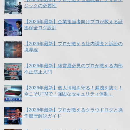
ジックの必要性
【2026年最新】企業担当者向けプロが教える証
拠保全ログ設計
【2026年最新】プロが教える社内調査と訴訟の
境界線
【2026年最新】経営層必見のプロが教える内部
不正防止入門
【2026年最新】個人情報を守る！漏洩を防ぐ！
今こそUTMで「強固なセキュリティ体制」
【2026年最新】プロが教えるクラウドログと操
作履歴解説ガイド