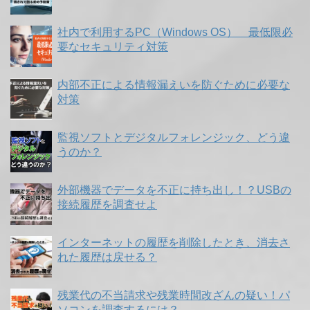
社内で利用するPC（Windows OS） 最低限必
要なセキュリティ対策
内部不正による情報漏えいを防ぐために必要な
対策
監視ソフトとデジタルフォレンジック、どう違
うのか？
外部機器でデータを不正に持ち出し！？USBの
接続履歴を調査せよ
インターネットの履歴を削除したとき、消去さ
れた履歴は戻せる？
残業代の不当請求や残業時間改ざんの疑い！パ
ソコンを調査するには？