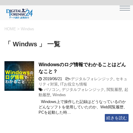
HOME
>
Windws
「 Windws 」 一覧
Windowsのログ情報でわかることはどん
なこと？
2019/06/21
-
デジタルフォレンジック
,
セキュ
リティ対策
,
ITお役立ち情報
パソコン
,
デジタルフォレンジック
,
閲覧履歴
,
起
動履歴
,
Windws
Windows上で操作した記録はどうなっているのか
どんなソフトを使用していたのか、Web閲覧履歴、
PCを起動した時…
続きを読む