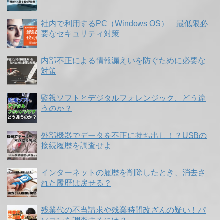
社内で利用するPC（Windows OS） 最低限必
要なセキュリティ対策
内部不正による情報漏えいを防ぐために必要な
対策
監視ソフトとデジタルフォレンジック、どう違
うのか？
外部機器でデータを不正に持ち出し！？USBの
接続履歴を調査せよ
インターネットの履歴を削除したとき、消去さ
れた履歴は戻せる？
残業代の不当請求や残業時間改ざんの疑い！パ