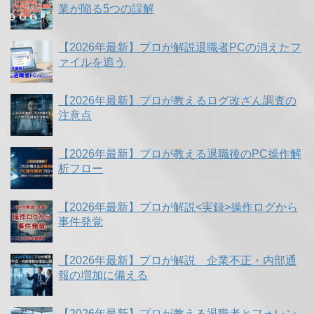
業が陥る5つの誤解
【2026年最新】プロが解説退職者PCの消えたフ
ァイルを追う
【2026年最新】プロが教えるログ改ざん調査の
注意点
【2026年最新】プロが教える退職後のPC操作解
析フロー
【2026年最新】プロが解説<実録>操作ログから
事件発覚
【2026年最新】プロが解説 企業不正・内部通
報の増加に備える
【2026年最新】プロが教える退職者とフォレン