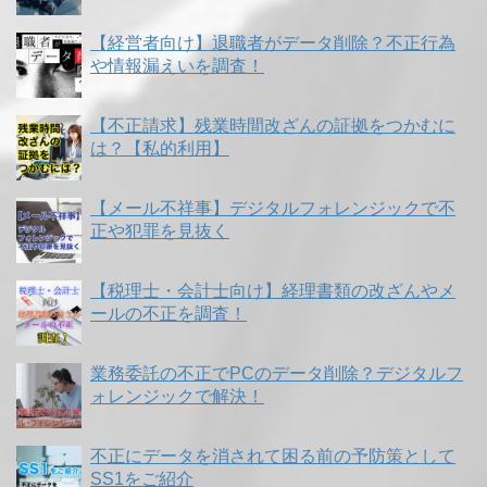
【経営者向け】退職者がデータ削除？不正行為
や情報漏えいを調査！
【不正請求】残業時間改ざんの証拠をつかむに
は？【私的利用】
【メール不祥事】デジタルフォレンジックで不
正や犯罪を見抜く
【税理士・会計士向け】経理書類の改ざんやメ
ールの不正を調査！
業務委託の不正でPCのデータ削除？デジタルフ
ォレンジックで解決！
不正にデータを消されて困る前の予防策として
SS1をご紹介