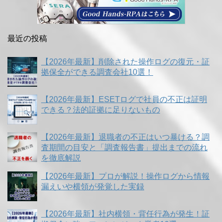
最近の投稿
【2026年最新】削除された操作ログの復元・証
拠保全ができる調査会社10選！
【2026年最新】ESETログで社員の不正は証明
できる？法的証拠に足りないもの
【2026年最新】退職者の不正はいつ暴ける？調
査期間の目安と「調査報告書」提出までの流れ
を徹底解説
【2026年最新】プロが解説！操作ログから情報
漏えいや横領が発覚した実録
【2026年最新】社内横領・背任行為が発生！証