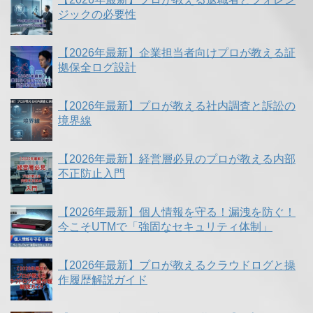
ジックの必要性
【2026年最新】企業担当者向けプロが教える証
拠保全ログ設計
【2026年最新】プロが教える社内調査と訴訟の
境界線
【2026年最新】経営層必見のプロが教える内部
不正防止入門
【2026年最新】個人情報を守る！漏洩を防ぐ！
今こそUTMで「強固なセキュリティ体制」
【2026年最新】プロが教えるクラウドログと操
作履歴解説ガイド