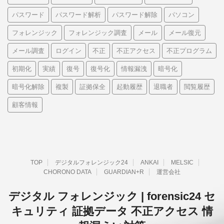
パスワード
パスワード解析
パスワード解除
パソコン
フォレンジック
フォレンジック調査
メール
メール復元
メール調査
ログイン
不正
不正アクセス
不正プログラム
初期化
実績
復号
復号化
情報漏洩
暗号化
暗号化解除
複製
証拠保全
起動履歴
退職者
閲覧履歴
顧客情報
TOP
デジタルフォレンジック24
ANKAI
MELSIC
CHORONO DATA
GUARDIAN+R
運営会社
デジタル フォレンジック | forensic24 セ
キュリティ 証拠データ 不正アクセス 情