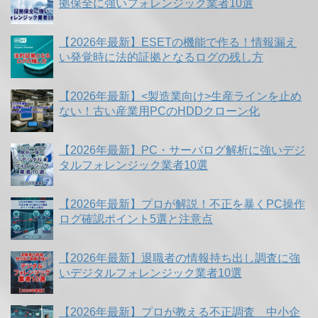
拠保全に強いフォレンジック業者10選
【2026年最新】ESETの機能で作る！情報漏え
い発覚時に法的証拠となるログの残し方
【2026年最新】<製造業向け>生産ラインを止め
ない！古い産業用PCのHDDクローン化
【2026年最新】PC・サーバログ解析に強いデジ
タルフォレンジック業者10選
【2026年最新】プロが解説！不正を暴くPC操作
ログ確認ポイント5選と注意点
【2026年最新】退職者の情報持ち出し調査に強
いデジタルフォレンジック業者10選
【2026年最新】プロが教える不正調査 中小企