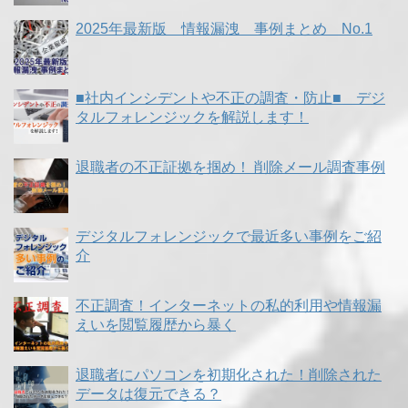
2025年最新版 情報漏洩 事例まとめ No.1
■社内インシデントや不正の調査・防止■ デジ
タルフォレンジックを解説します！
退職者の不正証拠を掴め！ 削除メール調査事例
デジタルフォレンジックで最近多い事例をご紹
介
不正調査！インターネットの私的利用や情報漏
えいを閲覧履歴から暴く
退職者にパソコンを初期化された！削除された
データは復元できる？