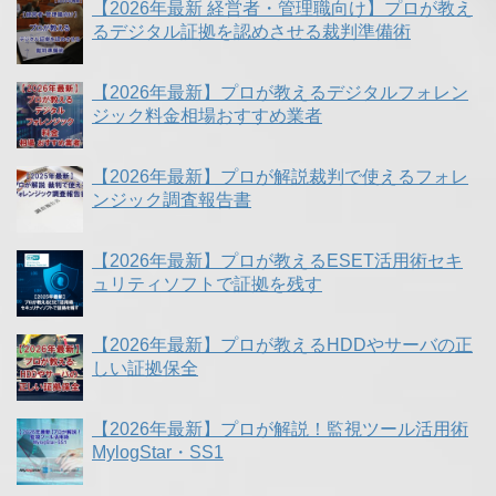
【2026年最新 経営者・管理職向け】プロが教え
るデジタル証拠を認めさせる裁判準備術
【2026年最新】プロが教えるデジタルフォレン
ジック料金相場おすすめ業者
【2026年最新】プロが解説裁判で使えるフォレ
ンジック調査報告書
【2026年最新】プロが教えるESET活用術セキ
ュリティソフトで証拠を残す
【2026年最新】プロが教えるHDDやサーバの正
しい証拠保全
【2026年最新】プロが解説！監視ツール活用術
MylogStar・SS1