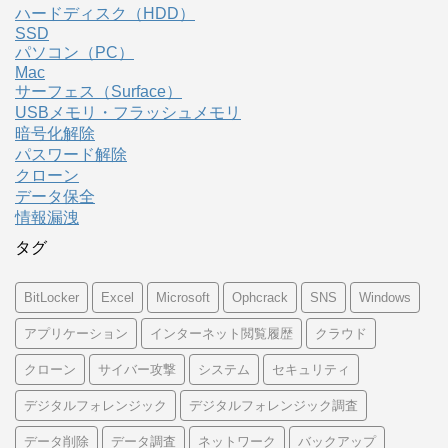
ハードディスク（HDD）
SSD
パソコン（PC）
Mac
サーフェス（Surface）
USBメモリ・フラッシュメモリ
暗号化解除
パスワード解除
クローン
データ保全
情報漏洩
タグ
BitLocker
Excel
Microsoft
Ophcrack
SNS
Windows
アプリケーション
インターネット閲覧履歴
クラウド
クローン
サイバー攻撃
システム
セキュリティ
デジタルフォレンジック
デジタルフォレンジック調査
データ削除
データ調査
ネットワーク
バックアップ