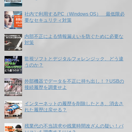
社内で利用するPC（Windows OS） 最低限必
要なセキュリティ対策
内部不正による情報漏えいを防ぐために必要な
対策
監視ソフトとデジタルフォレンジック、どう違
うのか？
外部機器でデータを不正に持ち出し！？USBの
接続履歴を調査せよ
インターネットの履歴を削除したとき、消去さ
れた履歴は戻せる？
残業代の不当請求や残業時間改ざんの疑い！パ