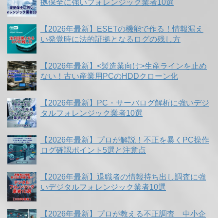
拠保全に強いフォレンジック業者10選
【2026年最新】ESETの機能で作る！情報漏え
い発覚時に法的証拠となるログの残し方
【2026年最新】<製造業向け>生産ラインを止め
ない！古い産業用PCのHDDクローン化
【2026年最新】PC・サーバログ解析に強いデジ
タルフォレンジック業者10選
【2026年最新】プロが解説！不正を暴くPC操作
ログ確認ポイント5選と注意点
【2026年最新】退職者の情報持ち出し調査に強
いデジタルフォレンジック業者10選
【2026年最新】プロが教える不正調査 中小企