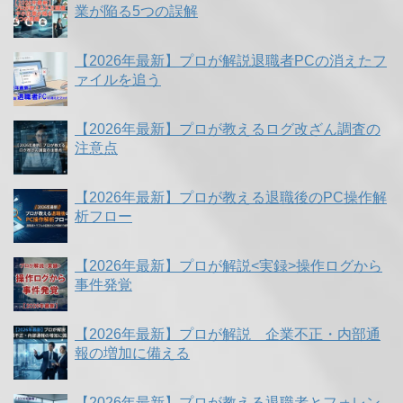
業が陥る5つの誤解
【2026年最新】プロが解説退職者PCの消えたフ
ァイルを追う
【2026年最新】プロが教えるログ改ざん調査の
注意点
【2026年最新】プロが教える退職後のPC操作解
析フロー
【2026年最新】プロが解説<実録>操作ログから
事件発覚
【2026年最新】プロが解説 企業不正・内部通
報の増加に備える
【2026年最新】プロが教える退職者とフォレン