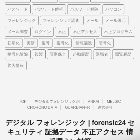
パスワード
パスワード解析
パスワード解除
パソコン
フォレンジック
フォレンジック調査
メール
メール復元
メール調査
ログイン
不正
不正アクセス
不正プログラム
初期化
実績
復号
復号化
情報漏洩
暗号化
暗号化解除
複製
証拠保全
起動履歴
退職者
閲覧履歴
顧客情報
TOP
デジタルフォレンジック24
ANKAI
MELSIC
CHORONO DATA
GUARDIAN+R
運営会社
デジタル フォレンジック | forensic24 セ
キュリティ 証拠データ 不正アクセス 情