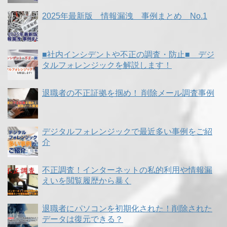
2025年最新版 情報漏洩 事例まとめ No.1
■社内インシデントや不正の調査・防止■ デジ
タルフォレンジックを解説します！
退職者の不正証拠を掴め！ 削除メール調査事例
デジタルフォレンジックで最近多い事例をご紹
介
不正調査！インターネットの私的利用や情報漏
えいを閲覧履歴から暴く
退職者にパソコンを初期化された！削除された
データは復元できる？