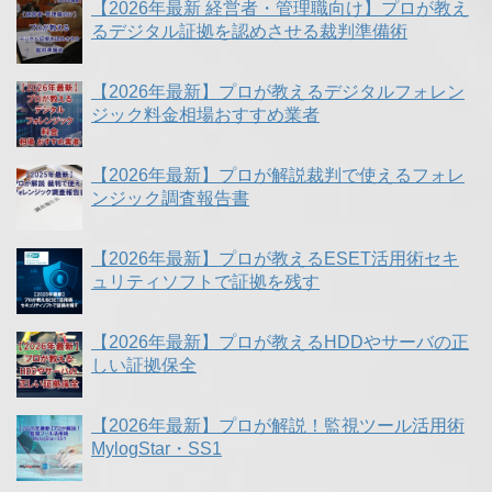
【2026年最新 経営者・管理職向け】プロが教え
るデジタル証拠を認めさせる裁判準備術
【2026年最新】プロが教えるデジタルフォレン
ジック料金相場おすすめ業者
【2026年最新】プロが解説裁判で使えるフォレ
ンジック調査報告書
【2026年最新】プロが教えるESET活用術セキ
ュリティソフトで証拠を残す
【2026年最新】プロが教えるHDDやサーバの正
しい証拠保全
【2026年最新】プロが解説！監視ツール活用術
MylogStar・SS1