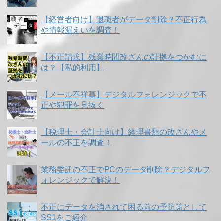
【経営者向け】退職者がデータ削除？不正行為
や情報漏えいを調査！
【不正請求】残業時間改ざんの証拠をつかむに
は？【私的利用】
【メール不祥事】デジタルフォレンジックで不
正や犯罪を見抜く
【税理士・会計士向け】経理書類の改ざんやメ
ールの不正を調査！
業務委託の不正でPCのデータ削除？デジタルフ
ォレンジックで解決！
不正にデータを消されて困る前の予防策として
SS1をご紹介