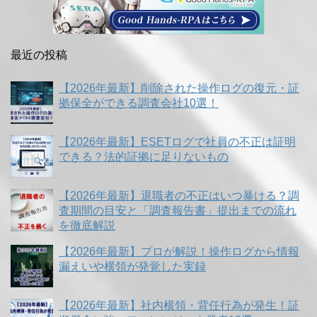
最近の投稿
【2026年最新】削除された操作ログの復元・証
拠保全ができる調査会社10選！
【2026年最新】ESETログで社員の不正は証明
できる？法的証拠に足りないもの
【2026年最新】退職者の不正はいつ暴ける？調
査期間の目安と「調査報告書」提出までの流れ
を徹底解説
【2026年最新】プロが解説！操作ログから情報
漏えいや横領が発覚した実録
【2026年最新】社内横領・背任行為が発生！証