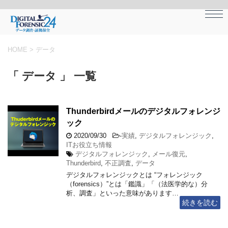
HOME
>
データ
「 データ 」 一覧
Thunderbirdメールのデジタルフォレンジ
ック
2020/09/30
-
実績
,
デジタルフォレンジック
,
ITお役立ち情報
デジタルフォレンジック
,
メール復元
,
Thunderbird
,
不正調査
,
データ
デジタルフォレンジックとは “フォレンジック
（forensics）”とは「鑑識」「（法医学的な）分
析、調査」といった意味があります…
続きを読む