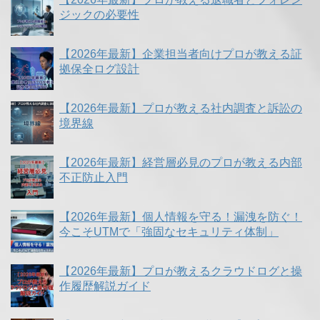
ジックの必要性
【2026年最新】企業担当者向けプロが教える証
拠保全ログ設計
【2026年最新】プロが教える社内調査と訴訟の
境界線
【2026年最新】経営層必見のプロが教える内部
不正防止入門
【2026年最新】個人情報を守る！漏洩を防ぐ！
今こそUTMで「強固なセキュリティ体制」
【2026年最新】プロが教えるクラウドログと操
作履歴解説ガイド