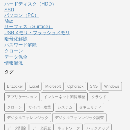
ハードディスク（HDD）
SSD
パソコン（PC）
Mac
サーフェス（Surface）
USBメモリ・フラッシュメモリ
暗号化解除
パスワード解除
クローン
データ保全
情報漏洩
タグ
BitLocker
Excel
Microsoft
Ophcrack
SNS
Windows
アプリケーション
インターネット閲覧履歴
クラウド
クローン
サイバー攻撃
システム
セキュリティ
デジタルフォレンジック
デジタルフォレンジック調査
データ削除
データ調査
ネットワーク
バックアップ